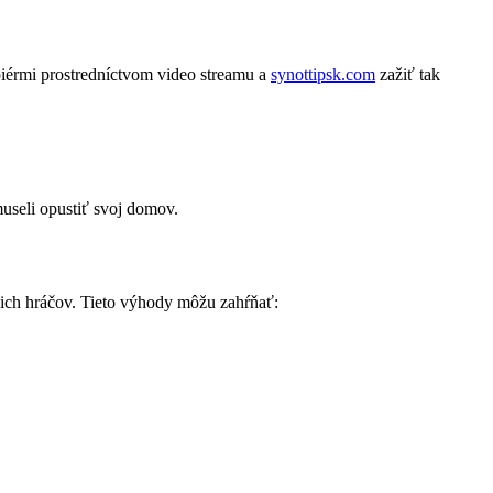
iérmi prostredníctvom video streamu a
synottipsk.com
zažiť tak
museli opustiť svoj domov.
úcich hráčov. Tieto výhody môžu zahŕňať: