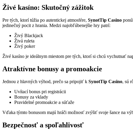
Živé kasíno: Skutočný zážitok
Pre tých, ktorí túžia po autentickej atmosfére,
SynotTip Casino
ponúk
jedinečný pocit z hrania. Medzi najobľúbenejšie hry patrí:
Živý Blackjack
Živá ruleta
Živý poker
Živé kasíno je ideálnym miestom pre tých, ktorí si chcú vychutnať nap
Atraktívne bonusy a promoakcie
Jednou z hlavných výhod, prečo sa pripojiť k
SynotTip Casino
, sú 
Uvítací bonus pri registrácii
Bonusy za vklady
Pravidelné promoakcie a súťaže
Vďaka týmto bonusom majú hráči možnosť zvýšiť svoje šance na výhru
Bezpečnosť a spoľahlivosť