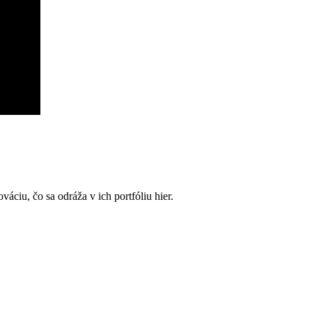
ciu, čo sa odráža v ich portfóliu hier.