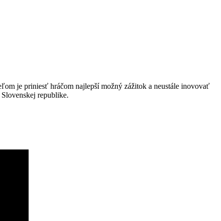
ieľom je priniesť hráčom najlepší možný zážitok a neustále inovovať
 Slovenskej republike.