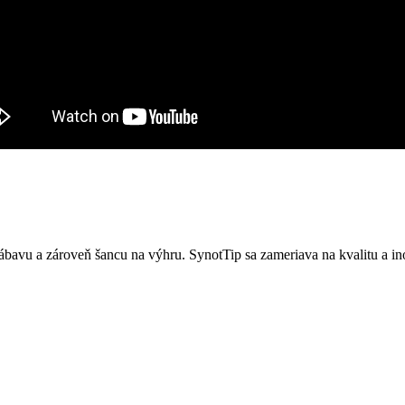
avu a zároveň šancu na výhru. SynotTip sa zameriava na kvalitu a inová