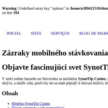
Warning
: Undefined array key "options" in
/home/u389421510/domai
on line
194
INICIAL
SITES
SERVIÇOS
BLOG DE MARK
Zázraky mobilného stávkovania 
Objavte fascinujúci svet SynotT
V srdci online hazardu na Slovensku sa nachádza
SynotTip Casino
,
skrýva, a ukáže vám, prečo by ste sa mali pripojiť k tisícom hráčov, kt
Obsah
História SynotTip Casino
Hracie automaty a ich rozmanitosť