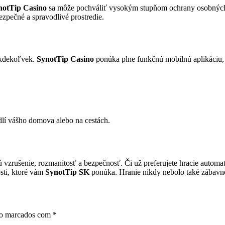
notTip Casino
sa môže pochváliť vysokým stupňom ochrany osobných ú
ezpečné a spravodlivé prostredie.
a kdekoľvek.
SynotTip Casino
ponúka plne funkčnú mobilnú aplikáciu
lí vášho domova alebo na cestách.
ú vzrušenie, rozmanitosť a bezpečnosť. Či už preferujete hracie automat
sti, ktoré vám
SynotTip SK
ponúka. Hranie nikdy nebolo také zábavn
ão marcados com
*