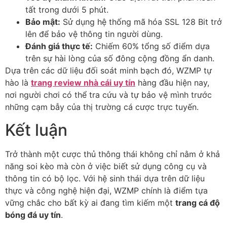
tất trong dưới 5 phút.
Bảo mật:
Sử dụng hệ thống mã hóa SSL 128 Bit trở
lên để bảo vệ thông tin người dùng.
Đánh giá thực tế:
Chiếm 60% tổng số điểm dựa
trên sự hài lòng của số đông cộng đồng ẩn danh.
Dựa trên các dữ liệu đối soát minh bạch đó, WZMP tự
hào là
trang review nhà cái uy tín
hàng đầu hiện nay,
nơi người chơi có thể tra cứu và tự bảo vệ mình trước
những cạm bẫy của thị trường cá cược trực tuyến.
Kết luận
Trở thành một cược thủ thông thái không chỉ nằm ở khả
năng soi kèo mà còn ở việc biết sử dụng công cụ và
thông tin có bộ lọc. Với hệ sinh thái dựa trên dữ liệu
thực và công nghệ hiện đại, WZMP chính là điểm tựa
vững chắc cho bất kỳ ai đang tìm kiếm một
trang cá độ
bóng đá uy tín
.