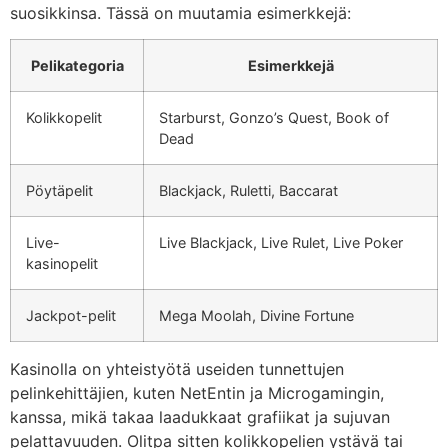
suosikkinsa. Tässä on muutamia esimerkkejä:
Pelikategoria
Esimerkkejä
Kolikkopelit
Starburst, Gonzo’s Quest, Book of
Dead
Pöytäpelit
Blackjack, Ruletti, Baccarat
Live-
Live Blackjack, Live Rulet, Live Poker
kasinopelit
Jackpot-pelit
Mega Moolah, Divine Fortune
Kasinolla on yhteistyötä useiden tunnettujen
pelinkehittäjien, kuten NetEntin ja Microgamingin,
kanssa, mikä takaa laadukkaat grafiikat ja sujuvan
pelattavuuden. Olitpa sitten kolikkopelien ystävä tai