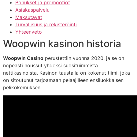
Bonukset ja promootiot
Asiakaspalvelu
Maksutavat
Turvallisuus ja rekisteröinti
Yhteenveto
Woopwin kasinon historia
Woopwin Casino
perustettiin vuonna 2020, ja se on
nopeasti noussut yhdeksi suosituimmista
nettikasinoista. Kasinon taustalla on kokenut tiimi, joka
on sitoutunut tarjoamaan pelaajilleen ensiluokkaisen
pelikokemuksen.