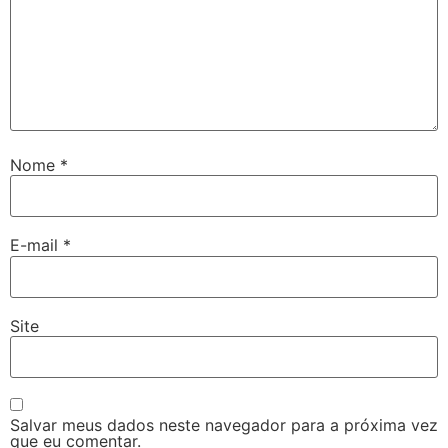
Nome
*
E-mail
*
Site
Salvar meus dados neste navegador para a próxima vez
que eu comentar.