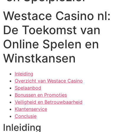
Westace Casino nl:
De Toekomst van
Online Spelen en
Winstkansen
Inleiding
Overzicht van Westace Casino
Spelaanbod
Bonussen en Promoties
Veiligheid en Betrouwbaarheid
Klantenservice
Conclusie
Inleiding