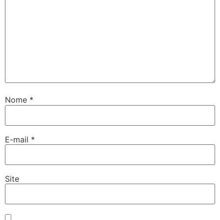
Nome
*
E-mail
*
Site