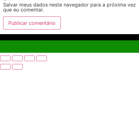
Salvar meus dados neste navegador para a próxima vez
que eu comentar.