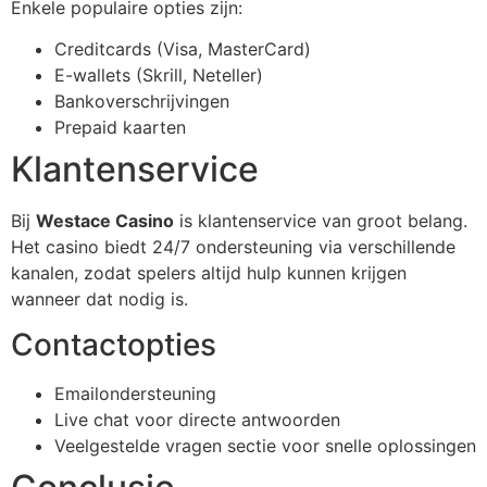
Enkele populaire opties zijn:
Creditcards (Visa, MasterCard)
E-wallets (Skrill, Neteller)
Bankoverschrijvingen
Prepaid kaarten
Klantenservice
Bij
Westace Casino
is klantenservice van groot belang.
Het casino biedt 24/7 ondersteuning via verschillende
kanalen, zodat spelers altijd hulp kunnen krijgen
wanneer dat nodig is.
Contactopties
Emailondersteuning
Live chat voor directe antwoorden
Veelgestelde vragen sectie voor snelle oplossingen