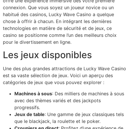
offre une expérience immersive dès votre première
connexion. Que vous soyez un joueur novice ou un
habitué des casinos, Lucky Wave Casino a quelque
chose à offrir à chacun. En intégrant les dernières
technologies en matière de sécurité et de jeux, ce
casino se positionne comme l’un des meilleurs choix
pour le divertissement en ligne.
Les jeux disponibles
Une des plus grandes attractions de Lucky Wave Casino
est sa vaste sélection de jeux. Voici un aperçu des
catégories de jeux que vous pouvez explorer :
Machines à sous
: Des milliers de machines à sous
avec des thèmes variés et des jackpots
progressifs.
Jeux de table
: Une gamme de jeux classiques tels
que le blackjack, la roulette et le poker.
Croupiers en direct
: Profitez d’une expérience de