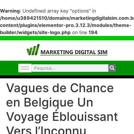
Warning
: Undefined array key "options" in
/home/u389421510/domains/marketingdigitalsim.com.br
content/plugins/elementor-pro.3.12.3/modules/theme-
builder/widgets/site-logo.php
on line
194
Vagues de Chance
en Belgique Un
Voyage Éblouissant
Vers l’Inconnu