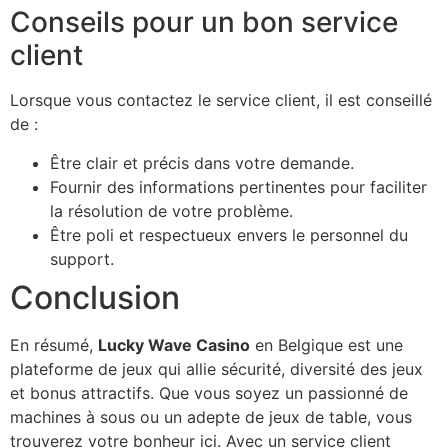
Conseils pour un bon service
client
Lorsque vous contactez le service client, il est conseillé
de :
Être clair et précis dans votre demande.
Fournir des informations pertinentes pour faciliter
la résolution de votre problème.
Être poli et respectueux envers le personnel du
support.
Conclusion
En résumé,
Lucky Wave Casino
en Belgique est une
plateforme de jeux qui allie sécurité, diversité des jeux
et bonus attractifs. Que vous soyez un passionné de
machines à sous ou un adepte de jeux de table, vous
trouverez votre bonheur ici. Avec un service client