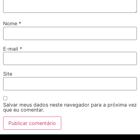
Nome
*
E-mail
*
Site
Salvar meus dados neste navegador para a próxima vez
que eu comentar.