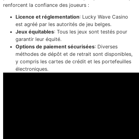
renforcent la confiance des joueurs :
Licence et réglementation
: Lucky Wave Casino
est agréé par les autorités de jeu belges.
Jeux équitables
: Tous les jeux sont testés pour
garantir leur équité.
Options de paiement sécurisées
: Diverses
méthodes de dépôt et de retrait sont disponibles,
y compris les cartes de crédit et les portefeuilles
électroniques.