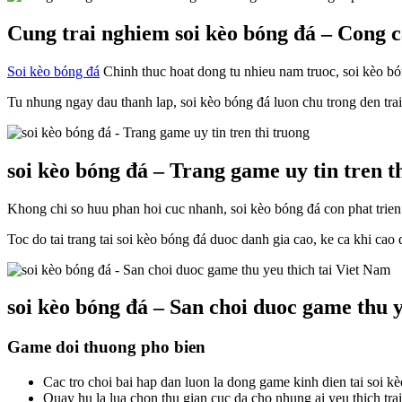
Cung trai nghiem soi kèo bóng đá – Cong 
Soi kèo bóng đá
Chinh thuc hoat dong tu nhieu nam truoc, soi kèo b
Tu nhung ngay dau thanh lap, soi kèo bóng đá luon chu trong den tr
soi kèo bóng đá – Trang game uy tin tren t
Khong chi so huu phan hoi cuc nhanh, soi kèo bóng đá con phat trien 
Toc do tai trang tai soi kèo bóng đá duoc danh gia cao, ke ca khi cao 
soi kèo bóng đá – San choi duoc game thu y
Game doi thuong pho bien
Cac tro choi bai hap dan luon la dong game kinh dien tai soi k
Quay hu la lua chon thu gian cuc da cho nhung ai yeu thich tra