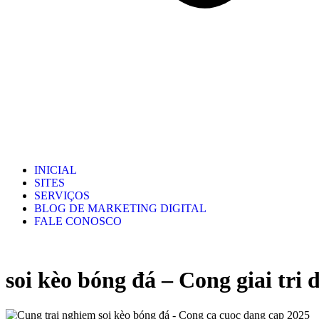
INICIAL
SITES
SERVIÇOS
BLOG DE MARKETING DIGITAL
FALE CONOSCO
soi kèo bóng đá – Cong giai tri 