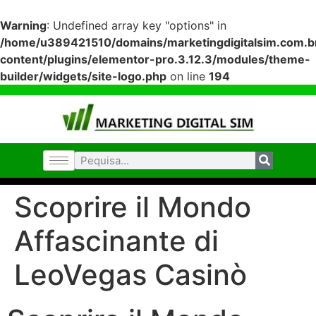
Warning
: Undefined array key "options" in
/home/u389421510/domains/marketingdigitalsim.com.br
content/plugins/elementor-pro.3.12.3/modules/theme-
builder/widgets/site-logo.php
on line
194
Scoprire il Mondo
Affascinante di
LeoVegas Casinò