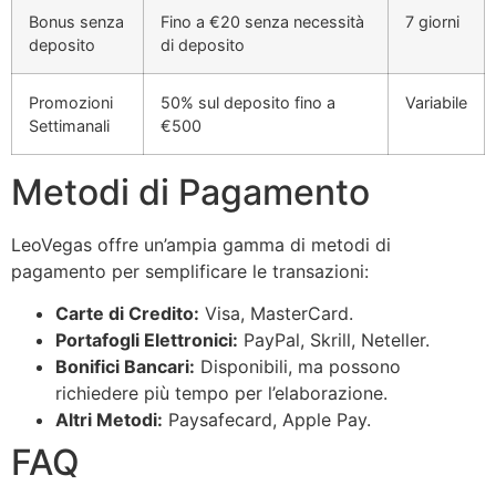
Bonus senza
Fino a €20 senza necessità
7 giorni
deposito
di deposito
Promozioni
50% sul deposito fino a
Variabile
Settimanali
€500
Metodi di Pagamento
LeoVegas offre un’ampia gamma di metodi di
pagamento per semplificare le transazioni:
Carte di Credito:
Visa, MasterCard.
Portafogli Elettronici:
PayPal, Skrill, Neteller.
Bonifici Bancari:
Disponibili, ma possono
richiedere più tempo per l’elaborazione.
Altri Metodi:
Paysafecard, Apple Pay.
FAQ