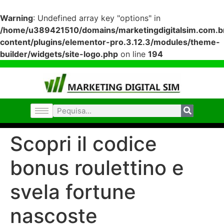
Warning
: Undefined array key "options" in
/home/u389421510/domains/marketingdigitalsim.com.br
content/plugins/elementor-pro.3.12.3/modules/theme-
builder/widgets/site-logo.php
on line
194
Scopri il codice
bonus roulettino e
svela fortune
nascoste