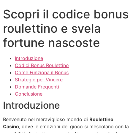
Scopri il codice bonus
roulettino e svela
fortune nascoste
Introduzione
Codici Bonus Roulettino
Come Funziona il Bonus
Strategie per Vincere
Domande Frequenti
Conclusione
Introduzione
Benvenuto nel meraviglioso mondo di
Roulettino
Casino
, dove le emozioni del gioco si mescolano con la