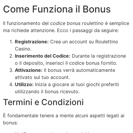
Come Funziona il Bonus
Il funzionamento del
codice bonus roulettino
è semplice
ma richiede attenzione. Ecco i passaggi da seguire:
Registrazione:
Crea un account su Roulettino
Casino.
Inserimento del Codice:
Durante la registrazione
o il deposito, inserisci il codice bonus fornito.
Attivazione:
Il bonus verrà automaticamente
attivato sul tuo account.
Utilizzo:
Inizia a giocare ai tuoi giochi preferiti
utilizzando il bonus ricevuto.
Termini e Condizioni
È fondamentale tenere a mente alcuni aspetti legati ai
bonus: