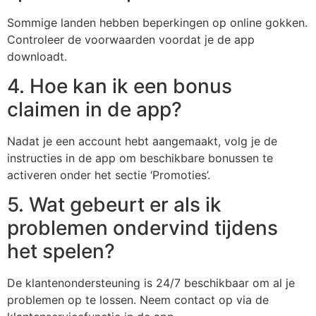
Sommige landen hebben beperkingen op online gokken.
Controleer de voorwaarden voordat je de app
downloadt.
4. Hoe kan ik een bonus
claimen in de app?
Nadat je een account hebt aangemaakt, volg je de
instructies in de app om beschikbare bonussen te
activeren onder het sectie ‘Promoties’.
5. Wat gebeurt er als ik
problemen ondervind tijdens
het spelen?
De klantenondersteuning is 24/7 beschikbaar om al je
problemen op te lossen. Neem contact op via de