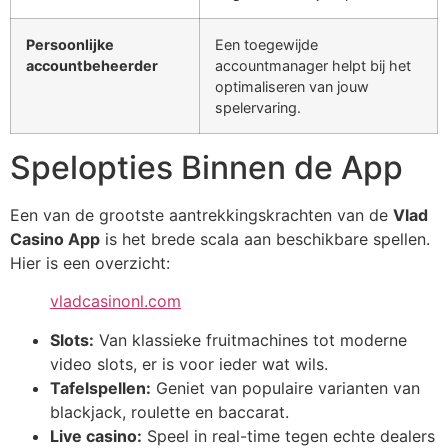
Persoonlijke
Een toegewijde
accountbeheerder
accountmanager helpt bij het
optimaliseren van jouw
spelervaring.
Spelopties Binnen de App
Een van de grootste aantrekkingskrachten van de
Vlad
Casino App
is het brede scala aan beschikbare spellen.
Hier is een overzicht:
vladcasinonl.com
Slots:
Van klassieke fruitmachines tot moderne
video slots, er is voor ieder wat wils.
Tafelspellen:
Geniet van populaire varianten van
blackjack, roulette en baccarat.
Live casino:
Speel in real-time tegen echte dealers