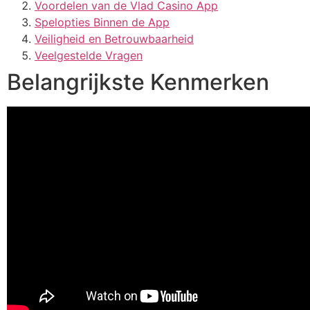
Voordelen van de Vlad Casino App
Spelopties Binnen de App
Veiligheid en Betrouwbaarheid
Veelgestelde Vragen
Belangrijkste Kenmerken