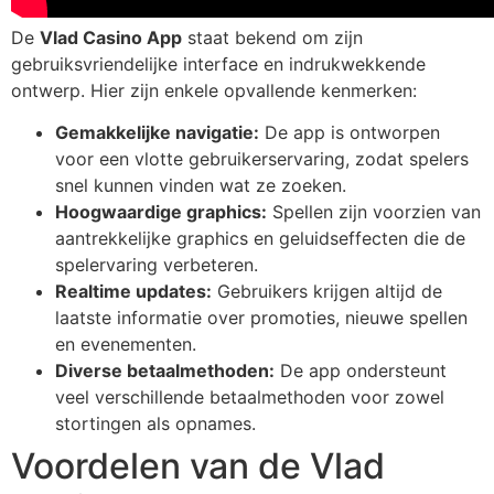
De
Vlad Casino App
staat bekend om zijn
gebruiksvriendelijke interface en indrukwekkende
ontwerp. Hier zijn enkele opvallende kenmerken:
Gemakkelijke navigatie:
De app is ontworpen
voor een vlotte gebruikerservaring, zodat spelers
snel kunnen vinden wat ze zoeken.
Hoogwaardige graphics:
Spellen zijn voorzien van
aantrekkelijke graphics en geluidseffecten die de
spelervaring verbeteren.
Realtime updates:
Gebruikers krijgen altijd de
laatste informatie over promoties, nieuwe spellen
en evenementen.
Diverse betaalmethoden:
De app ondersteunt
veel verschillende betaalmethoden voor zowel
stortingen als opnames.
Voordelen van de Vlad