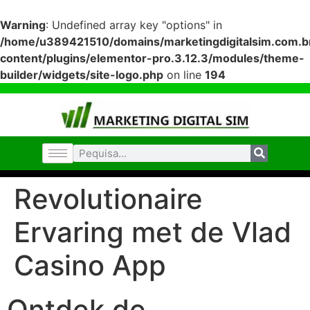
Warning
: Undefined array key "options" in
/home/u389421510/domains/marketingdigitalsim.com.br
content/plugins/elementor-pro.3.12.3/modules/theme-
builder/widgets/site-logo.php
on line
194
Revolutionaire
Ervaring met de Vlad
Casino App
Ontdek de