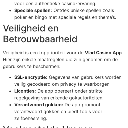
voor een authentieke casino-ervaring.
Speciale spellen:
Ontdek unieke spellen zoals
poker en bingo met speciale regels en thema’s.
Veiligheid en
Betrouwbaarheid
Veiligheid is een topprioriteit voor de
Vlad Casino App
.
Hier zijn enkele maatregelen die zijn genomen om de
gebruikers te beschermen:
SSL-encryptie:
Gegevens van gebruikers worden
veilig gecodeerd om privacy te waarborgen.
Licenties:
De app opereert onder strikte
regelgeving van erkende gokautoriteiten.
Verantwoord gokken:
De app promoot
verantwoord gokken en biedt tools voor
zelfbeheersing.