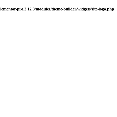
ementor-pro.3.12.3/modules/theme-builder/widgets/site-logo.php