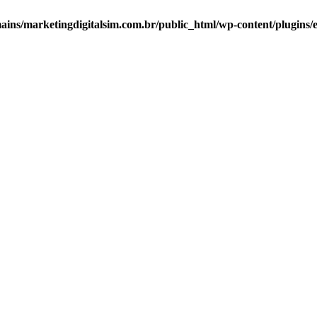
ns/marketingdigitalsim.com.br/public_html/wp-content/plugins/el