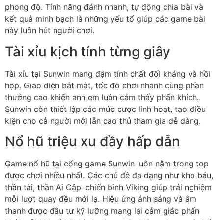
phong độ. Tính năng đánh nhanh, tự động chia bài và
kết quả minh bạch là những yếu tố giúp các game bài
này luôn hút người chơi.
Tài xỉu kịch tính từng giây
Tài xỉu tại Sunwin mang đậm tính chất đối kháng và hồi
hộp. Giao diện bắt mắt, tốc độ chơi nhanh cùng phần
thưởng cao khiến anh em luôn cảm thấy phấn khích.
Sunwin còn thiết lập các mức cược linh hoạt, tạo điều
kiện cho cả người mới lẫn cao thủ tham gia dễ dàng.
Nổ hũ triệu xu đầy hấp dẫn
Game nổ hũ tại cổng game Sunwin luôn nằm trong top
được chơi nhiều nhất. Các chủ đề đa dạng như kho báu,
thần tài, thần Ai Cập, chiến binh Viking giúp trải nghiệm
mỗi lượt quay đều mới lạ. Hiệu ứng ánh sáng và âm
thanh được đầu tư kỹ lưỡng mang lại cảm giác phấn