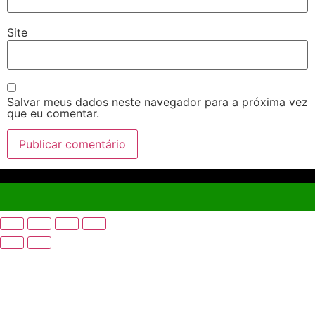
Site
Salvar meus dados neste navegador para a próxima vez
que eu comentar.