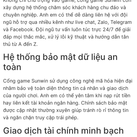
xây dựng hệ thống chăm sóc khách hàng chu đáo và
chuyên nghiệp. Anh em có thể dễ dàng liên hệ với đội
ngũ hỗ trợ qua nhiều kênh như live chat, Zalo, Telegram
và Facebook. Đội ngũ tư vấn luôn túc trực 24/7 để giải
đáp mọi thắc mắc, xử lý lỗi kỹ thuật và hướng dẫn tân
thủ từ A đến Z.
Hệ thống bảo mật dữ liệu an
toàn
Cổng game Sunwin sử dụng công nghệ mã hóa hiện đại
nhằm bảo vệ toàn diện thông tin cá nhân và giao dịch
của người chơi. Anh em có thể yên tâm khi nạp rút tiền
hay liên kết tài khoản ngân hàng. Chính sách bảo mật
được cập nhật thường xuyên giúp tránh rò rỉ thông tin
và ngăn chặn truy cập trái phép.
Giao dịch tài chính minh bạch