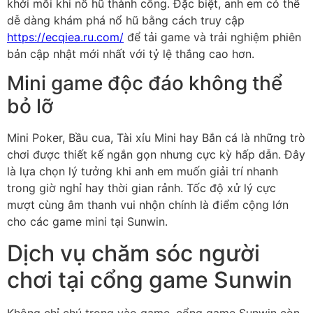
khởi mỗi khi nổ hũ thành công. Đặc biệt, anh em có thể
dễ dàng khám phá nổ hũ bằng cách truy cập
https://ecqiea.ru.com/
để tải game và trải nghiệm phiên
bản cập nhật mới nhất với tỷ lệ thắng cao hơn.
Mini game độc đáo không thể
bỏ lỡ
Mini Poker, Bầu cua, Tài xỉu Mini hay Bắn cá là những trò
chơi được thiết kế ngắn gọn nhưng cực kỳ hấp dẫn. Đây
là lựa chọn lý tưởng khi anh em muốn giải trí nhanh
trong giờ nghỉ hay thời gian rảnh. Tốc độ xử lý cực
mượt cùng âm thanh vui nhộn chính là điểm cộng lớn
cho các game mini tại Sunwin.
Dịch vụ chăm sóc người
chơi tại cổng game Sunwin
Không chỉ chú trọng vào game, cổng game Sunwin còn