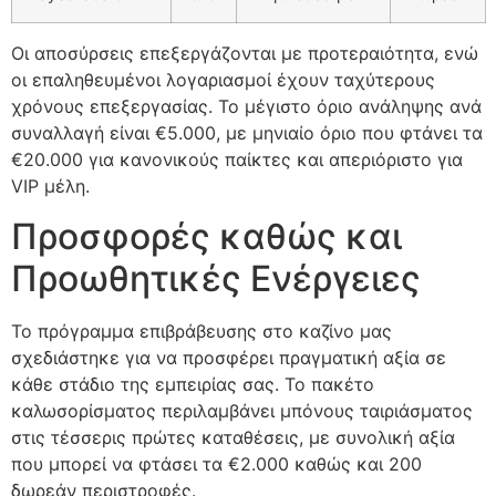
Οι αποσύρσεις επεξεργάζονται με προτεραιότητα, ενώ
οι επαληθευμένοι λογαριασμοί έχουν ταχύτερους
χρόνους επεξεργασίας. Το μέγιστο όριο ανάληψης ανά
συναλλαγή είναι €5.000, με μηνιαίο όριο που φτάνει τα
€20.000 για κανονικούς παίκτες και απεριόριστο για
VIP μέλη.
Προσφορές καθώς και
Προωθητικές Ενέργειες
Το πρόγραμμα επιβράβευσης στο καζίνο μας
σχεδιάστηκε για να προσφέρει πραγματική αξία σε
κάθε στάδιο της εμπειρίας σας. Το πακέτο
καλωσορίσματος περιλαμβάνει μπόνους ταιριάσματος
στις τέσσερις πρώτες καταθέσεις, με συνολική αξία
που μπορεί να φτάσει τα €2.000 καθώς και 200
δωρεάν περιστροφές.