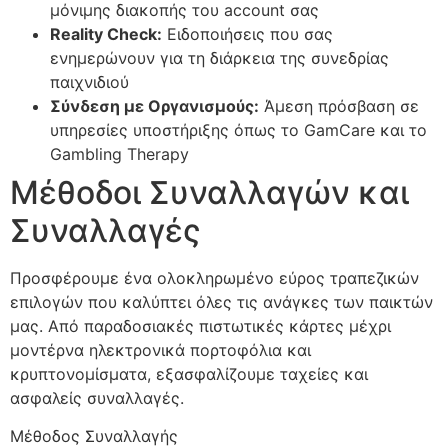
μόνιμης διακοπής του account σας
Reality Check:
Ειδοποιήσεις που σας
ενημερώνουν για τη διάρκεια της συνεδρίας
παιχνιδιού
Σύνδεση με Οργανισμούς:
Άμεση πρόσβαση σε
υπηρεσίες υποστήριξης όπως το GamCare και το
Gambling Therapy
Μέθοδοι Συναλλαγών και
Συναλλαγές
Προσφέρουμε ένα ολοκληρωμένο εύρος τραπεζικών
επιλογών που καλύπτει όλες τις ανάγκες των παικτών
μας. Από παραδοσιακές πιστωτικές κάρτες μέχρι
μοντέρνα ηλεκτρονικά πορτοφόλια και
κρυπτονομίσματα, εξασφαλίζουμε ταχείες και
ασφαλείς συναλλαγές.
Μέθοδος Συναλλαγής