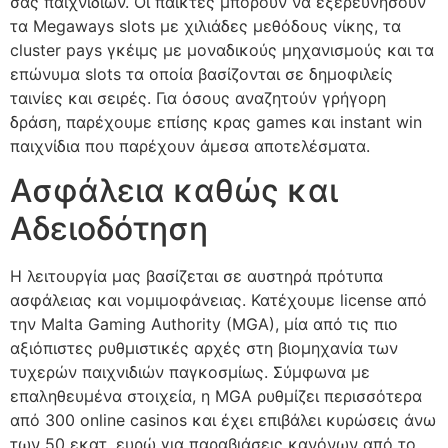
σας παιχνιδιών. Οι παίκτες μπορούν να εξερευνήσουν
τα Megaways slots με χιλιάδες μεθόδους νίκης, τα
cluster pays γκέιμς με μοναδικούς μηχανισμούς και τα
επώνυμα slots τα οποία βασίζονται σε δημοφιλείς
ταινίες και σειρές. Για όσους αναζητούν γρήγορη
δράση, παρέχουμε επίσης κρας games και instant win
παιχνίδια που παρέχουν άμεσα αποτελέσματα.
Ασφάλεια καθώς και
Αδειοδότηση
Η λειτουργία μας βασίζεται σε αυστηρά πρότυπα
ασφάλειας και νομιμοφάνειας. Κατέχουμε license από
την Malta Gaming Authority (MGA), μία από τις πιο
αξιόπιστες ρυθμιστικές αρχές στη βιομηχανία των
τυχερών παιχνιδιών παγκοσμίως. Σύμφωνα με
επαληθευμένα στοιχεία, η MGA ρυθμίζει περισσότερα
από 300 online casinos και έχει επιβάλει κυρώσεις άνω
των 50 εκατ. ευρώ για παραβιάσεις κανόνων από το