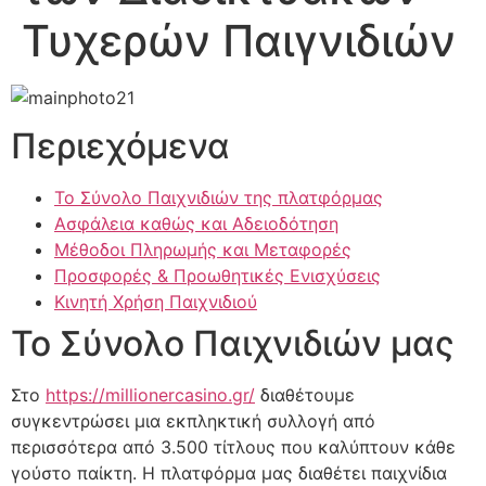
Τυχερών Παιγνιδιών
Περιεχόμενα
Το Σύνολο Παιχνιδιών της πλατφόρμας
Ασφάλεια καθώς και Αδειοδότηση
Μέθοδοι Πληρωμής και Μεταφορές
Προσφορές & Προωθητικές Ενισχύσεις
Κινητή Χρήση Παιχνιδιού
Το Σύνολο Παιχνιδιών μας
Στο
https://millionercasino.gr/
διαθέτουμε
συγκεντρώσει μια εκπληκτική συλλογή από
περισσότερα από 3.500 τίτλους που καλύπτουν κάθε
γούστο παίκτη. Η πλατφόρμα μας διαθέτει παιχνίδια