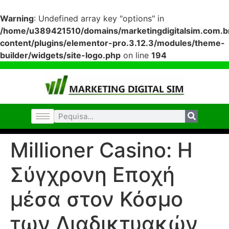
Warning
: Undefined array key "options" in
/home/u389421510/domains/marketingdigitalsim.com.br
content/plugins/elementor-pro.3.12.3/modules/theme-
builder/widgets/site-logo.php
on line
194
Millioner Casino: Η
Σύγχρονη Εποχή
μέσα στον Κόσμο
των Διαδικτυακών