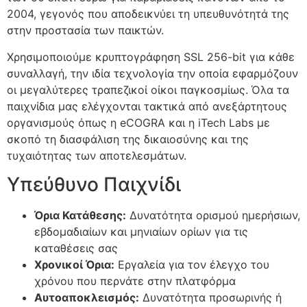
2004, γεγονός που αποδεικνύει τη υπευθυνότητά της
στην προστασία των παικτών.
Χρησιμοποιούμε κρυπτογράφηση SSL 256-bit για κάθε
συναλλαγή, την ιδία τεχνολογία την οποία εφαρμόζουν
οι μεγαλύτερες τραπεζικοί οίκοι παγκοσμίως. Όλα τα
παιχνίδια μας ελέγχονται τακτικά από ανεξάρτητους
οργανισμούς όπως η eCOGRA και η iTech Labs με
σκοπό τη διασφάλιση της δικαιοσύνης και της
τυχαιότητας των αποτελεσμάτων.
Υπεύθυνο Παιχνίδι
Όρια Κατάθεσης:
Δυνατότητα ορισμού ημερήσιων,
εβδομαδιαίων και μηνιαίων ορίων για τις
καταθέσεις σας
Χρονικοί Όρια:
Εργαλεία για τον έλεγχο του
χρόνου που περνάτε στην πλατφόρμα
Αυτοαποκλεισμός:
Δυνατότητα προσωρινής ή