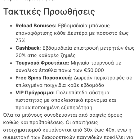
Τακτικές Προωθήσεις
Reload Bonuses:
Εβδομαδιαία μπόνους
επαναφόρτισης κάθε Δευτέρα με ποσοστό έως
75%
Cashback:
Εβδομαδιαία επιστροφή μετρητών έως
20% στις καθαρές ζημιές
Τουρνουά Φρουτάκια:
Μηνιαία τουρνουά με
συνολικά έπαθλα πάνω των €50.000
Free Spins Παρασκευή:
Δωρεάν περιστροφές σε
επιλεγμένα παιχνίδια κάθε εβδομάδα
VIP Πρόγραμμα:
Πολυεπίπεδο σύστημα
πιστότητας με αποκλειστικά προνόμια και
προσωποποιημένη εξυπηρέτηση
Όλα τα μπόνους συνοδεύονται από σαφείς όρους
καθώς και προϋποθέσεις. Οι απαιτήσεις
στοιχηματισμού κυμαίνονται από 30x έως 40x, ενώ η
συμμετοχή των διαφορετικών παιχνιδιών ποικίλλει για