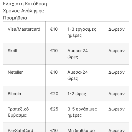
Ελάχιστη Κατάθεση
Χρόνος Ανάληψης
Προμήθεια
Visa/Mastercard
€10
1-3 εργάσιμες
Δωρεάν
ημέρες
Skrill
€10
Άμεσα-24
Δωρεάν
ώρες
Neteller
€10
Άμεσα-24
Δωρεάν
ώρες
Bitcoin
€20
1-2 ώρες
Δωρεάν
Τραπεζικό
€25
3-5 εργάσιμες
Δωρεάν
Έμβασμα
ημέρες
PaySafeCard
€10
Μη διαθέσιμο
Δωρεάν