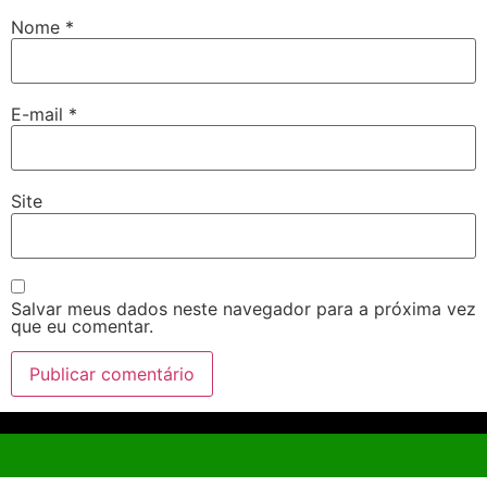
Nome
*
E-mail
*
Site
Salvar meus dados neste navegador para a próxima vez
que eu comentar.