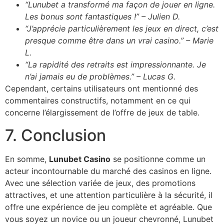
“Lunubet a transformé ma façon de jouer en ligne.
Les bonus sont fantastiques !” – Julien D.
“J’apprécie particulièrement les jeux en direct, c’est
presque comme être dans un vrai casino.” – Marie
L.
“La rapidité des retraits est impressionnante. Je
n’ai jamais eu de problèmes.” – Lucas G.
Cependant, certains utilisateurs ont mentionné des
commentaires constructifs, notamment en ce qui
concerne l’élargissement de l’offre de jeux de table.
7. Conclusion
En somme,
Lunubet Casino
se positionne comme un
acteur incontournable du marché des casinos en ligne.
Avec une sélection variée de jeux, des promotions
attractives, et une attention particulière à la sécurité, il
offre une expérience de jeu complète et agréable. Que
vous soyez un novice ou un joueur chevronné, Lunubet