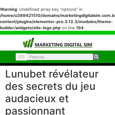
Warning
: Undefined array key "options" in
/home/u389421510/domains/marketingdigitalsim.com.br
content/plugins/elementor-pro.3.12.3/modules/theme-
builder/widgets/site-logo.php
on line
194
Lunubet révélateur
des secrets du jeu
audacieux et
passionnant