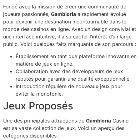
Fondé avec la mission de créer une communauté de
joueurs passionnés,
Gambloria
a rapidement évolué
pour devenir une destination incontournable dans le
monde des casinos en ligne. Avec un design convivial et
une interface intuitive, il a su capter l’intérêt d’un large
public. Voici quelques faits marquants de son parcours :
Établissement en tant que plateforme innovante en
matière de jeux en ligne.
Collaboration avec des développeurs de jeux
réputés pour garantir une qualité exceptionnelle.
Introduction régulière de nouveaux jeux pour
éviter la monotonie.
Jeux Proposés
Une des principales attractions de
Gambloria
Casino
est sa vaste collection de jeux. Voici un aperçu des
catégories disponibles :