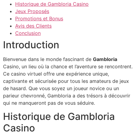
Historique de Gambloria Casino
Jeux Proposés
Promotions et Bonus
Avis des Clients
Conclusion
Introduction
Bienvenue dans le monde fascinant de
Gambloria
Casino, un lieu où la chance et l’aventure se rencontrent.
Ce casino virtuel offre une expérience unique,
captivante et sécurisée pour tous les amateurs de jeux
de hasard. Que vous soyez un joueur novice ou un
parieur chevronné, Gambloria a des trésors à découvrir
qui ne manqueront pas de vous séduire.
Historique de Gambloria
Casino