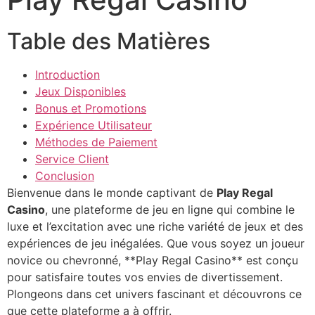
Table des Matières
Introduction
Jeux Disponibles
Bonus et Promotions
Expérience Utilisateur
Méthodes de Paiement
Service Client
Conclusion
Bienvenue dans le monde captivant de
Play Regal
Casino
, une plateforme de jeu en ligne qui combine le
luxe et l’excitation avec une riche variété de jeux et des
expériences de jeu inégalées. Que vous soyez un joueur
novice ou chevronné, **Play Regal Casino** est conçu
pour satisfaire toutes vos envies de divertissement.
Plongeons dans cet univers fascinant et découvrons ce
que cette plateforme a à offrir.