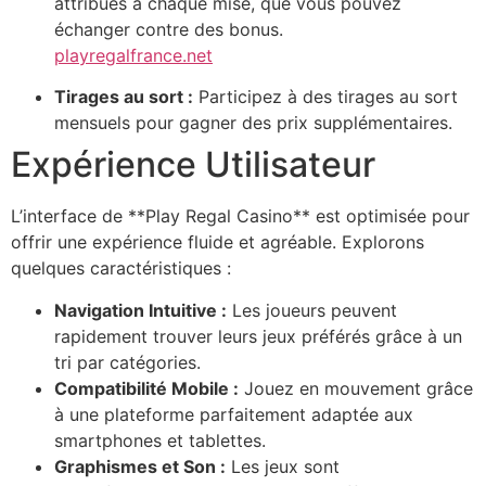
attribués à chaque mise, que vous pouvez
échanger contre des bonus.
playregalfrance.net
Tirages au sort :
Participez à des tirages au sort
mensuels pour gagner des prix supplémentaires.
Expérience Utilisateur
L’interface de **Play Regal Casino** est optimisée pour
offrir une expérience fluide et agréable. Explorons
quelques caractéristiques :
Navigation Intuitive :
Les joueurs peuvent
rapidement trouver leurs jeux préférés grâce à un
tri par catégories.
Compatibilité Mobile :
Jouez en mouvement grâce
à une plateforme parfaitement adaptée aux
smartphones et tablettes.
Graphismes et Son :
Les jeux sont