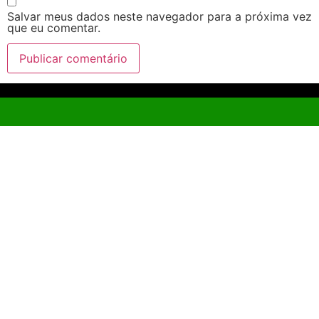
Salvar meus dados neste navegador para a próxima vez
que eu comentar.