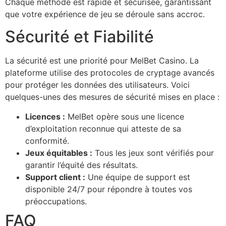
Chaque méthode est rapide et sécurisée, garantissant
que votre expérience de jeu se déroule sans accroc.
Sécurité et Fiabilité
La sécurité est une priorité pour MelBet Casino. La
plateforme utilise des protocoles de cryptage avancés
pour protéger les données des utilisateurs. Voici
quelques-unes des mesures de sécurité mises en place :
Licences :
MelBet opère sous une licence
d’exploitation reconnue qui atteste de sa
conformité.
Jeux équitables :
Tous les jeux sont vérifiés pour
garantir l’équité des résultats.
Support client :
Une équipe de support est
disponible 24/7 pour répondre à toutes vos
préoccupations.
FAQ