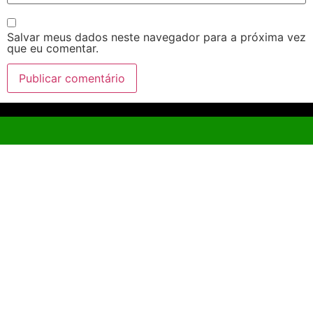
Salvar meus dados neste navegador para a próxima vez
que eu comentar.