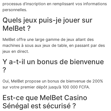
processus d’inscription en remplissant vos informations
personnelles.
Quels jeux puis-je jouer sur
MelBet ?
MelBet offre une large gamme de jeux allant des
machines à sous aux jeux de table, en passant par des
jeux en direct.
Y a-t-il un bonus de bienvenue
?
Oui, MelBet propose un bonus de bienvenue de 200%
sur votre premier dépôt jusqu’à 100 000 FCFA.
Est-ce que MelBet Casino
Sénégal est sécurisé ?