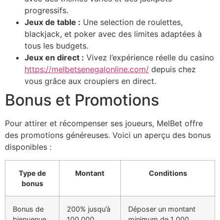
progressifs.
Jeux de table :
Une selection de roulettes,
blackjack, et poker avec des limites adaptées à
tous les budgets.
Jeux en direct :
Vivez l’expérience réelle du casino
https://melbetsenegalonline.com/
depuis chez
vous grâce aux croupiers en direct.
Bonus et Promotions
Pour attirer et récompenser ses joueurs, MelBet offre
des promotions généreuses. Voici un aperçu des bonus
disponibles :
Type de
Montant
Conditions
bonus
Bonus de
200% jusqu’à
Déposer un montant
bienvenue
100 000
minimum de 1 000