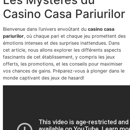
Casino Casa Pariurilor
Bienvenue dans l’univers envoûtant du
casino casa
pariurilor
, où chaque pari et chaque jeu promettent des
émotions intenses et des surprises inattendues. Dans
cet article, nous allons explorer les différents aspects
fascinants de cet établissement, y compris les jeux
offerts, les promotions, et les conseils pour maximiser
vos chances de gains. Préparez-vous à plonger dans le
monde captivant des jeux de hasard!