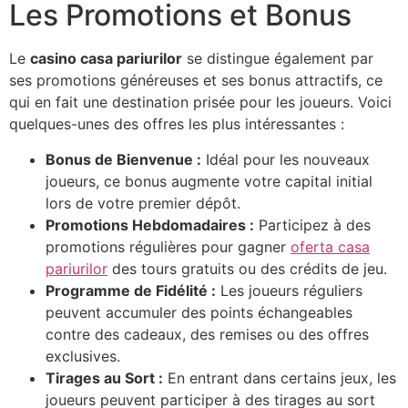
Les Promotions et Bonus
Le
casino casa pariurilor
se distingue également par
ses promotions généreuses et ses bonus attractifs, ce
qui en fait une destination prisée pour les joueurs. Voici
quelques-unes des offres les plus intéressantes :
Bonus de Bienvenue :
Idéal pour les nouveaux
joueurs, ce bonus augmente votre capital initial
lors de votre premier dépôt.
Promotions Hebdomadaires :
Participez à des
promotions régulières pour gagner
oferta casa
pariurilor
des tours gratuits ou des crédits de jeu.
Programme de Fidélité :
Les joueurs réguliers
peuvent accumuler des points échangeables
contre des cadeaux, des remises ou des offres
exclusives.
Tirages au Sort :
En entrant dans certains jeux, les
joueurs peuvent participer à des tirages au sort