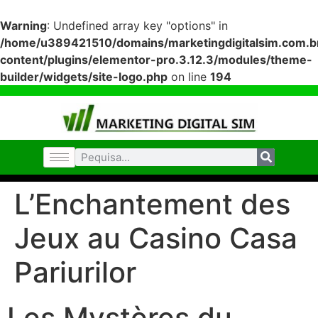
Warning
: Undefined array key "options" in
/home/u389421510/domains/marketingdigitalsim.com.br
content/plugins/elementor-pro.3.12.3/modules/theme-
builder/widgets/site-logo.php
on line
194
L’Enchantement des
Jeux au Casino Casa
Pariurilor
Les Mystères du