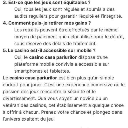
3. Est-ce que les jeux sont équitables ?
Oui, tous les jeux sont régulés et soumis à des
audits réguliers pour garantir l’équité et l’intégrité.
4. Comment puis-je retirer mes gains ?
Les retraits peuvent être effectués par le même
moyen de paiement que celui utilisé pour le dépôt,
sous réserve des délais de traitement.
5. Le casino est-il accessible sur mobile ?
Oui, le
casino casa pariurilor
dispose d’une
plateforme mobile conviviale accessible sur
smartphones et tablettes.
Le
casino casa pariurilor
est bien plus qu’un simple
endroit pour jouer. C’est une expérience immersive où le
passion des jeux rencontre la sécurité et le
divertissement. Que vous soyez un novice ou un
vétéran des casinos, cet établissement a quelque chose
à offrir à chacun. Prenez votre chance et plongez dans
l’univers exaltant du jeu!