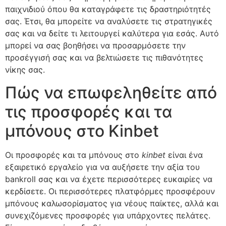
παιχνιδιού όπου θα καταγράφετε τις δραστηριότητές
σας. Έτσι, θα μπορείτε να αναλύσετε τις στρατηγικές
σας και να δείτε τι λειτουργεί καλύτερα για εσάς. Αυτό
μπορεί να σας βοηθήσει να προσαρμόσετε την
προσέγγισή σας και να βελτιώσετε τις πιθανότητες
νίκης σας.
Πώς να επωφεληθείτε από
τις προσφορές και τα
μπόνους στο Kinbet
Οι προσφορές και τα μπόνους στο
kinbet
είναι ένα
εξαιρετικό εργαλείο για να αυξήσετε την αξία του
bankroll σας και να έχετε περισσότερες ευκαιρίες να
κερδίσετε. Οι περισσότερες πλατφόρμες προσφέρουν
μπόνους καλωσορίσματος για νέους παίκτες, αλλά και
συνεχιζόμενες προσφορές για υπάρχοντες πελάτες.