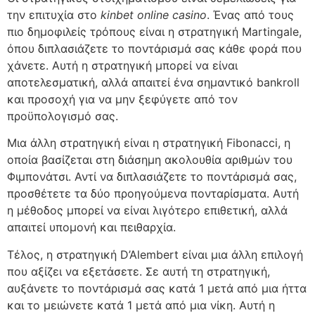
την επιτυχία στο
kinbet online casino
. Ένας από τους
πιο δημοφιλείς τρόπους είναι η στρατηγική Martingale,
όπου διπλασιάζετε το ποντάρισμά σας κάθε φορά που
χάνετε. Αυτή η στρατηγική μπορεί να είναι
αποτελεσματική, αλλά απαιτεί ένα σημαντικό bankroll
και προσοχή για να μην ξεφύγετε από τον
προϋπολογισμό σας.
Μια άλλη στρατηγική είναι η στρατηγική Fibonacci, η
οποία βασίζεται στη διάσημη ακολουθία αριθμών του
Φιμπονάτσι. Αντί να διπλασιάζετε το ποντάρισμά σας,
προσθέτετε τα δύο προηγούμενα πονταρίσματα. Αυτή
η μέθοδος μπορεί να είναι λιγότερο επιθετική, αλλά
απαιτεί υπομονή και πειθαρχία.
Τέλος, η στρατηγική D’Alembert είναι μια άλλη επιλογή
που αξίζει να εξετάσετε. Σε αυτή τη στρατηγική,
αυξάνετε το ποντάρισμά σας κατά 1 μετά από μια ήττα
και το μειώνετε κατά 1 μετά από μια νίκη. Αυτή η