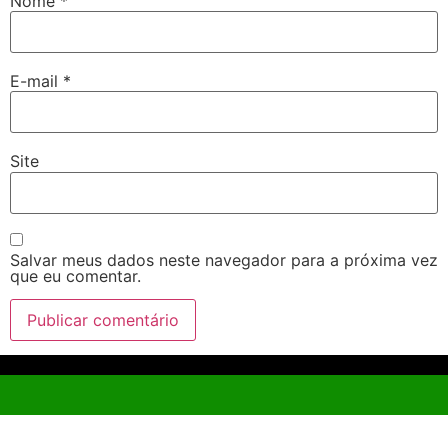
Nome
*
E-mail
*
Site
Salvar meus dados neste navegador para a próxima vez
que eu comentar.