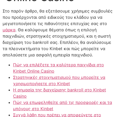
Στο παρόν άρθρο, θα εξετάσουμε χρήσιμες συμβουλές
που προέρχονται από ειδικούς του κλάδου για να
μεγιστοποιήσετε τις πιθανότητες επιτυχίας σας στο
μάρκα
. Θα καλύψουμε θέματα όπως η επιλογή
παιχνιδιών, στρατηγικές στοιχηματισμού, και η σωστή
διαχείριση του bankroll σας. Επιπλέον, θα αναλύσουμε
τα πλεονεκτήματα του Kinbet και πώς μπορείτε να
απολαύσετε μια ασφαλή εμπειρία παιχνιδιού.
Πώς να επιλέξετε τα καλύτερα παιχνίδια στο
Kinbet Online Casino
Στρατηγικές στοιχηματισμού που μπορείτε να
χρησιμοποιήσετε στο Kinbet
Η σημασία της διαχείρισης bankroll στο Kinbet
Casino
Πώς να επωφεληθείτε από τις προσφορές και τα
μπόνους στο Kinbet
Συχνά λάθη που πρέπει να αποφεύγετε στο