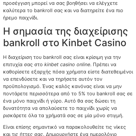
προσέγγιση μπορεί να σας βοηθήσει να ελέγχετε
καλύτερα το bankroll σας και να διατηρείτε ένα πιο
ήρεμο παιχνίδι.
Η σημασία της διαχείρισης
bankroll στο Kinbet Casino
Η διαχείριση του bankroll σας είναι κρίσιμη για την
επιτυχία σας στο
kinbet casino online
. Πρέπει να
καθορίσετε εξαρχής πόσα χρήματα είστε διατεθειμένοι
να επενδύσετε και να τηρήσετε αυτόν τον
προϋπολογισμό. Ένας καλός κανόνας είναι να μην
ποντάρετε περισσότερα από το 5% του bankroll σας σε
ένα μόνο παιχνίδι ή γύρο. Αυτό θα σας δώσει τη
δυνατότητα να απολαύσετε το παιχνίδι χωρίς να
ρισκάρετε όλα τα χρήματά σας σε μία μόνο στιγμή.
Είναι επίσης σημαντικό να παρακολουθείτε τις νίκες
και τις ήττες σας. Δημιουργήστε ένα ημερολόγιο