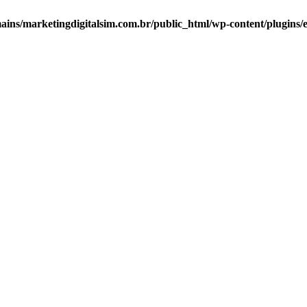
ns/marketingdigitalsim.com.br/public_html/wp-content/plugins/el