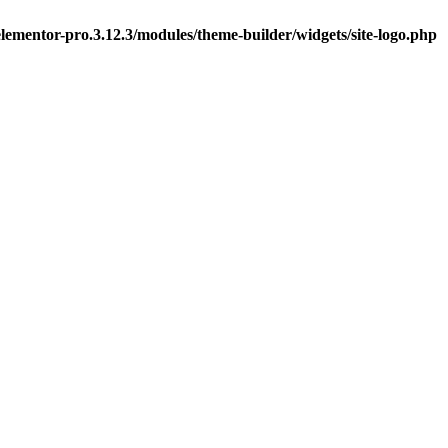
ementor-pro.3.12.3/modules/theme-builder/widgets/site-logo.php