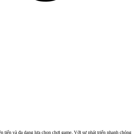
iên tiến và đa dạng lựa chọn chơi game. Với sự phát triển nhanh chóng