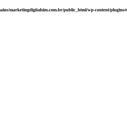
ns/marketingdigitalsim.com.br/public_html/wp-content/plugins/el