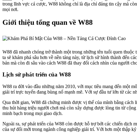
trong lĩnh vực cá cược, W88 không chỉ là địa chỉ đáng tin cậy mà còn
mọi nơi.
Giới thiệu tổng quan về W88
W88 đã nhanh chóng trở thành một trong những tên tuổi quen thuộc tro
ta sẽ khám phá sâu hơn về nền tảng này, từ lịch sử hình thành đến cá
bản mà còn đi sâu vào cách W88 đã thay đổi cách nhìn của người chơi
Lịch sử phát triển của W88
W88 ra đời vào đầu những năm 2010, với mục tiêu mang đến một môi 
giải trí trực tuyến đang bùng nổ mạnh mẽ. Với sự đầu tư lớn từ các 
Qua thời gian, W88 đã chứng minh được vị thế của mình bằng cách liê
thu hút hàng triệu người chơi mà còn xây dựng được lòng tin từ cộng
minh bạch trong mọi giao dịch.
Ngoài ra, sự phát triển của W88 còn được hỗ trợ bởi các chiến dịch m
của sự đổi mới trong ngành công nghiệp giải trí. Với hơn một thập kỷ