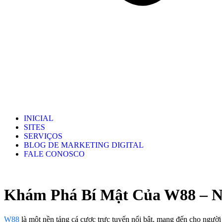
INICIAL
SITES
SERVIÇOS
BLOG DE MARKETING DIGITAL
FALE CONOSCO
Khám Phá Bí Mật Của W88 – N
W88
là một nền tảng cá cược trực tuyến nổi bật, mang đến cho người 