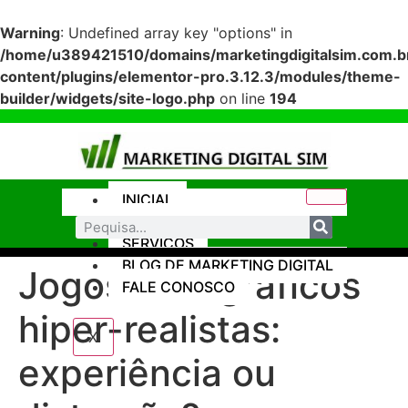
Warning
: Undefined array key "options" in
/home/u389421510/domains/marketingdigitalsim.com.br
content/plugins/elementor-pro.3.12.3/modules/theme-
builder/widgets/site-logo.php
on line
194
INICIAL
SITES
SERVIÇOS
BLOG DE MARKETING DIGITAL
Jogos com gráficos
FALE CONOSCO
hiper-realistas:
X
experiência ou