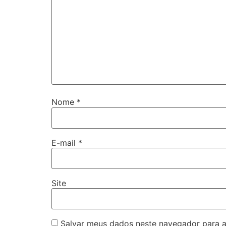
Nome
*
E-mail
*
Site
Salvar meus dados neste navegador para a