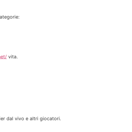
ategorie:
net/
vita.
r dal vivo e altri giocatori.