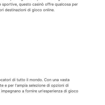
e sportive, questo casinò offre qualcosa per
ri destinazioni di gioco online.
ocatori di tutto il mondo. Con una vasta
te e per l'ampia selezione di opzioni di
si impegnano a fornire un'esperienza di gioco