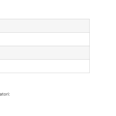
atori: