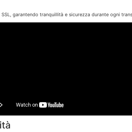
a SSL, garantendo tranquillità e sicurezza durante ogni tran
ità