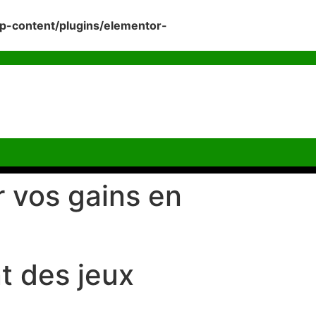
p-content/plugins/elementor-
 vos gains en
t des jeux