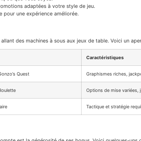
motions adaptées à votre style de jeu.
e pour une expérience améliorée.
allant des machines à sous aux jeux de table. Voici un aper
Caractéristiques
 Gonzo’s Quest
Graphismes riches, jackp
Roulette
Options de mise variées, j
aire
Tactique et stratégie requ
compte
est la générosité de ses bonus. Voici quelques-uns 