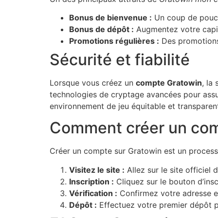
Bonus de bienvenue :
Un coup de pouce
Bonus de dépôt :
Augmentez votre capit
Promotions régulières :
Des promotions 
Sécurité et fiabilité
Lorsque vous créez un
compte Gratowin
, la
technologies de cryptage avancées pour assur
environnement de jeu équitable et transparen
Comment créer un com
Créer un compte sur Gratowin est un processu
Visitez le site :
Allez sur le site officiel
Inscription :
Cliquez sur le bouton d’insc
Vérification :
Confirmez votre adresse e
Dépôt :
Effectuez votre premier dépôt 