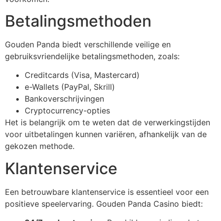
Betalingsmethoden
Gouden Panda biedt verschillende veilige en
gebruiksvriendelijke betalingsmethoden, zoals:
Creditcards (Visa, Mastercard)
e-Wallets (PayPal, Skrill)
Bankoverschrijvingen
Cryptocurrency-opties
Het is belangrijk om te weten dat de verwerkingstijden
voor uitbetalingen kunnen variëren, afhankelijk van de
gekozen methode.
Klantenservice
Een betrouwbare klantenservice is essentieel voor een
positieve speelervaring. Gouden Panda Casino biedt: