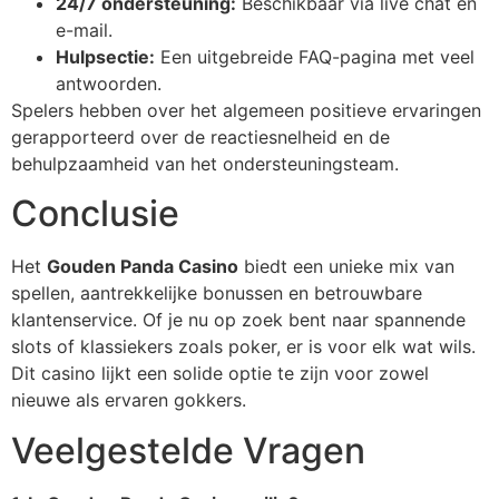
24/7 ondersteuning:
Beschikbaar via live chat en
e-mail.
Hulpsectie:
Een uitgebreide FAQ-pagina met veel
antwoorden.
Spelers hebben over het algemeen positieve ervaringen
gerapporteerd over de reactiesnelheid en de
behulpzaamheid van het ondersteuningsteam.
Conclusie
Het
Gouden Panda Casino
biedt een unieke mix van
spellen, aantrekkelijke bonussen en betrouwbare
klantenservice. Of je nu op zoek bent naar spannende
slots of klassiekers zoals poker, er is voor elk wat wils.
Dit casino lijkt een solide optie te zijn voor zowel
nieuwe als ervaren gokkers.
Veelgestelde Vragen