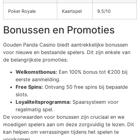
Poker Royale
Kaartspel
9.5/10
Bonussen en Promoties
Gouden Panda Casino biedt aantrekkelijke bonussen
voor nieuwe en bestaande spelers. Dit zijn enkele van
de belangrijkste promoties:
Welkomstbonus:
Een 100% bonus tot €200 bij
eerste aanmelding.
Free Spins:
Ontvang 50 free spins bij bepaalde
slots.
Loyaliteitsprogramma:
Spaarsysteem voor
regelmatig spel.
De voorwaarden voor bonussen zijn cruciaal en we
moedigen spelers aan om deze zorgvuldig te lezen. Dit
kan helpen om verrassingen tijdens het spelen te
voorkomen.