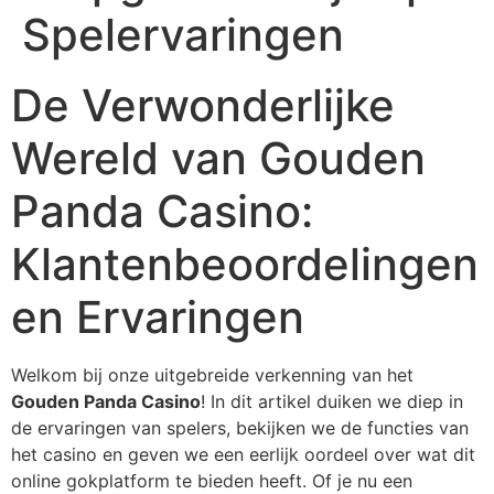
Spelervaringen
De Verwonderlijke
Wereld van Gouden
Panda Casino:
Klantenbeoordelingen
en Ervaringen
Welkom bij onze uitgebreide verkenning van het
Gouden Panda Casino
! In dit artikel duiken we diep in
de ervaringen van spelers, bekijken we de functies van
het casino en geven we een eerlijk oordeel over wat dit
online gokplatform te bieden heeft. Of je nu een