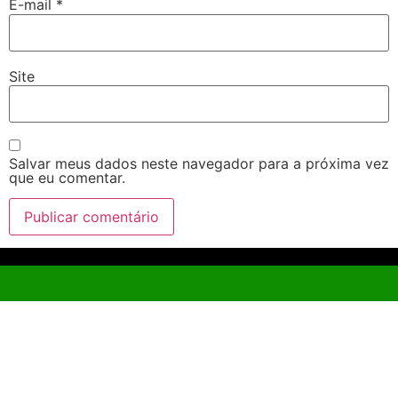
E-mail
*
Site
Salvar meus dados neste navegador para a próxima vez
que eu comentar.