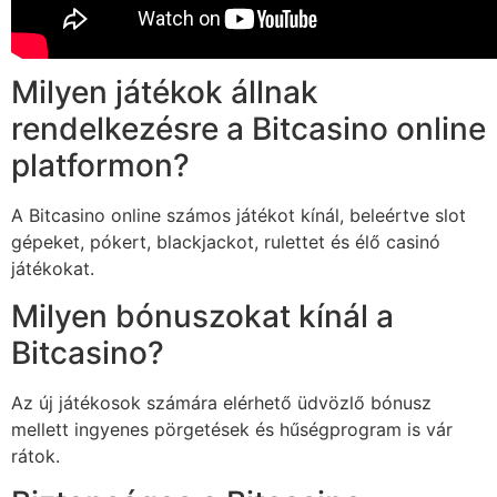
Milyen játékok állnak
rendelkezésre a Bitcasino online
platformon?
A Bitcasino online számos játékot kínál, beleértve slot
gépeket, pókert, blackjackot, rulettet és élő casinó
játékokat.
Milyen bónuszokat kínál a
Bitcasino?
Az új játékosok számára elérhető üdvözlő bónusz
mellett ingyenes pörgetések és hűségprogram is vár
rátok.