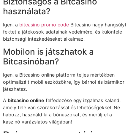
Biztonságos a Bitcasino
használata?
Igen, a
bitcasino promo code
Bitcasino nagy hangsúlyt
fektet a játékosok adatainak védelmére, és különféle
biztonsági intézkedéseket alkalmaz.
Mobilon is játszhatok a
Bitcasinóban?
Igen, a Bitcasino online platform teljes mértékben
optimalizált mobil eszközökre, így bárhol és bármikor
játszhatsz.
A
bitcasino online
felfedezése egy izgalmas kaland,
amely tele van szórakozással és lehetőségekkel. Ne
habozz, használd ki a bónuszokat, és merülj el a
kaszinó varázslatos világában!