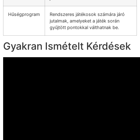
Hűségprogram
Rendszeres játékosok számára járó
jutalmak, amelyeket a játék során
gyűjtött pontokkal válthatnak be.
Gyakran Ismételt Kérdések