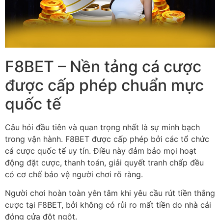
F8BET – Nền tảng cá cược
được cấp phép chuẩn mực
quốc tế
Câu hỏi đầu tiên và quan trọng nhất là sự minh bạch
trong vận hành. F8BET được cấp phép bởi các tổ chức
cá cược quốc tế uy tín. Điều này đảm bảo mọi hoạt
động đặt cược, thanh toán, giải quyết tranh chấp đều
có cơ chế bảo vệ người chơi rõ ràng.
Người chơi hoàn toàn yên tâm khi yêu cầu rút tiền thắng
cược tại F8BET, bởi không có rủi ro mất tiền do nhà cái
đóng cửa đột ngột.