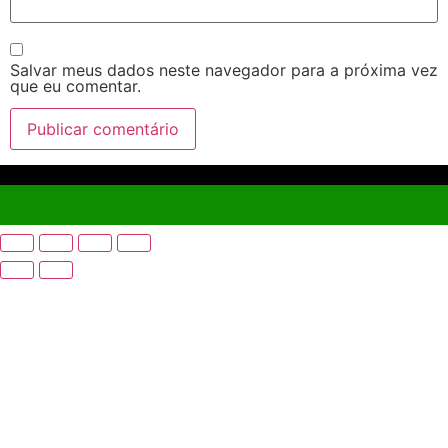
Salvar meus dados neste navegador para a próxima vez
que eu comentar.