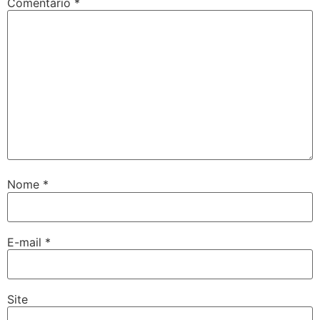
Comentário
*
Nome
*
E-mail
*
Site