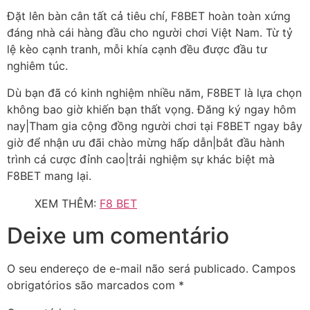
Đặt lên bàn cân tất cả tiêu chí, F8BET hoàn toàn xứng
đáng nhà cái hàng đầu cho người chơi Việt Nam. Từ tỷ
lệ kèo cạnh tranh, mỗi khía cạnh đều được đầu tư
nghiêm túc.
Dù bạn đã có kinh nghiệm nhiều năm, F8BET là lựa chọn
không bao giờ khiến bạn thất vọng. Đăng ký ngay hôm
nay|Tham gia cộng đồng người chơi tại F8BET ngay bây
giờ để nhận ưu đãi chào mừng hấp dẫn|bắt đầu hành
trình cá cược đỉnh cao|trải nghiệm sự khác biệt mà
F8BET mang lại.
XEM THÊM:
F8 BET
Deixe um comentário
O seu endereço de e-mail não será publicado.
Campos
obrigatórios são marcados com
*