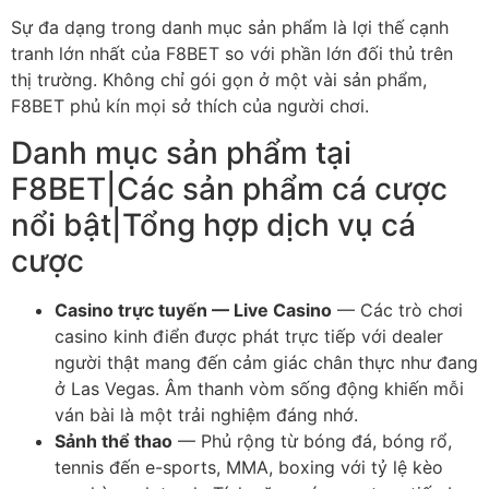
Sự đa dạng trong danh mục sản phẩm là lợi thế cạnh
tranh lớn nhất của F8BET so với phần lớn đối thủ trên
thị trường. Không chỉ gói gọn ở một vài sản phẩm,
F8BET phủ kín mọi sở thích của người chơi.
Danh mục sản phẩm tại
F8BET|Các sản phẩm cá cược
nổi bật|Tổng hợp dịch vụ cá
cược
Casino trực tuyến — Live Casino
— Các trò chơi
casino kinh điển được phát trực tiếp với dealer
người thật mang đến cảm giác chân thực như đang
ở Las Vegas. Âm thanh vòm sống động khiến mỗi
ván bài là một trải nghiệm đáng nhớ.
Sảnh thể thao
— Phủ rộng từ bóng đá, bóng rổ,
tennis đến e-sports, MMA, boxing với tỷ lệ kèo