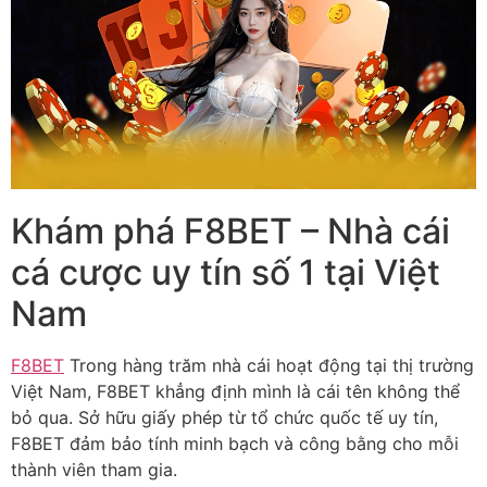
Khám phá F8BET – Nhà cái
cá cược uy tín số 1 tại Việt
Nam
F8BET
Trong hàng trăm nhà cái hoạt động tại thị trường
Việt Nam, F8BET khẳng định mình là cái tên không thể
bỏ qua. Sở hữu giấy phép từ tổ chức quốc tế uy tín,
F8BET đảm bảo tính minh bạch và công bằng cho mỗi
thành viên tham gia.