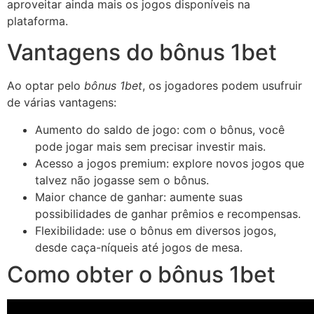
aproveitar ainda mais os jogos disponíveis na
plataforma.
Vantagens do bônus 1bet
Ao optar pelo
bônus 1bet
, os jogadores podem usufruir
de várias vantagens:
Aumento do saldo de jogo: com o bônus, você
pode jogar mais sem precisar investir mais.
Acesso a jogos premium: explore novos jogos que
talvez não jogasse sem o bônus.
Maior chance de ganhar: aumente suas
possibilidades de ganhar prêmios e recompensas.
Flexibilidade: use o bônus em diversos jogos,
desde caça-níqueis até jogos de mesa.
Como obter o bônus 1bet