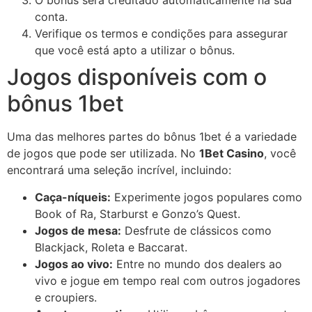
O bônus será creditado automaticamente na sua
conta.
Verifique os termos e condições para assegurar
que você está apto a utilizar o bônus.
Jogos disponíveis com o
bônus 1bet
Uma das melhores partes do bônus 1bet é a variedade
de jogos que pode ser utilizada. No
1Bet Casino
, você
encontrará uma seleção incrível, incluindo:
Caça-níqueis:
Experimente jogos populares como
Book of Ra, Starburst e Gonzo’s Quest.
Jogos de mesa:
Desfrute de clássicos como
Blackjack, Roleta e Baccarat.
Jogos ao vivo:
Entre no mundo dos dealers ao
vivo e jogue em tempo real com outros jogadores
e croupiers.