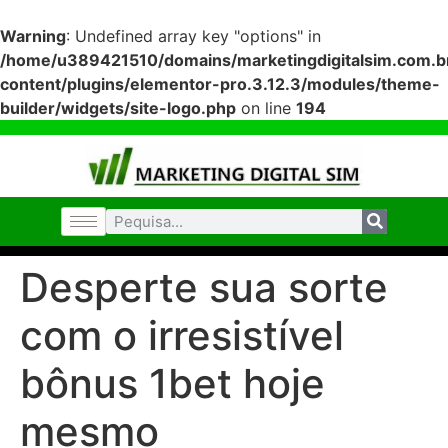
Warning
: Undefined array key "options" in
/home/u389421510/domains/marketingdigitalsim.com.br
content/plugins/elementor-pro.3.12.3/modules/theme-
builder/widgets/site-logo.php
on line
194
Desperte sua sorte
com o irresistível
bônus 1bet hoje
mesmo