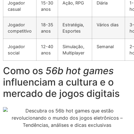
Jogador
15-30
Ação, RPG
Diária
1
casual
anos
h
Jogador
18-35
Estratégia,
Vários dias
3
competitivo
anos
Esportes
h
Jogador
12-40
Simulação,
Semanal
2
social
anos
Multiplayer
h
Como os
56b hot games
influenciam a cultura e o
mercado de jogos digitais