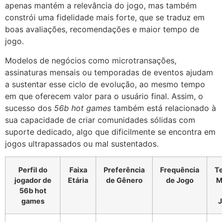
apenas mantém a relevância do jogo, mas também
constrói uma fidelidade mais forte, que se traduz em
boas avaliações, recomendações e maior tempo de
jogo.
Modelos de negócios como microtransações,
assinaturas mensais ou temporadas de eventos ajudam
a sustentar esse ciclo de evolução, ao mesmo tempo
em que oferecem valor para o usuário final. Assim, o
sucesso dos
56b hot games
também está relacionado à
sua capacidade de criar comunidades sólidas com
suporte dedicado, algo que dificilmente se encontra em
jogos ultrapassados ou mal sustentados.
Perfil do
Faixa
Preferência
Frequência
T
jogador de
Etária
de Gênero
de Jogo
M
56b hot
games