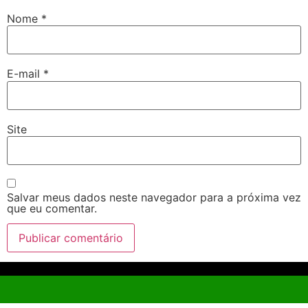
Nome
*
E-mail
*
Site
Salvar meus dados neste navegador para a próxima vez
que eu comentar.