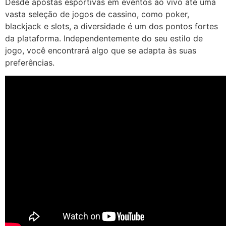
Desde apostas esportivas em eventos ao vivo até uma
vasta seleção de jogos de cassino, como poker,
blackjack e slots, a diversidade é um dos pontos fortes
da plataforma. Independentemente do seu estilo de
jogo, você encontrará algo que se adapta às suas
preferências.