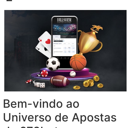
Bem-vindo ao
Universo de Apostas