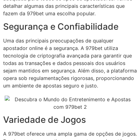
detalhar algumas das principais características que
fazem da 979bet uma escolha popular.
Segurança e Confiabilidade
Uma das principais preocupações de qualquer
apostador online é a segurança. A 979bet utiliza
tecnologia de criptografia avançada para garantir que
todas as transações e dados pessoais dos usuários
sejam mantidos em segurança. Além disso, a plataforma
opera sob regulamentações rigorosas, proporcionando
um ambiente de apostas seguro e justo.
Variedade de Jogos
A 979bet oferece uma ampla gama de opções de jogos.