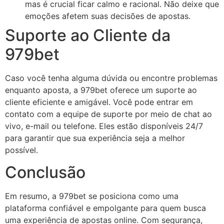
mas é crucial ficar calmo e racional. Não deixe que
emoções afetem suas decisões de apostas.
Suporte ao Cliente da
979bet
Caso você tenha alguma dúvida ou encontre problemas
enquanto aposta, a 979bet oferece um suporte ao
cliente eficiente e amigável. Você pode entrar em
contato com a equipe de suporte por meio de chat ao
vivo, e-mail ou telefone. Eles estão disponíveis 24/7
para garantir que sua experiência seja a melhor
possível.
Conclusão
Em resumo, a 979bet se posiciona como uma
plataforma confiável e empolgante para quem busca
uma experiência de apostas online. Com segurança,