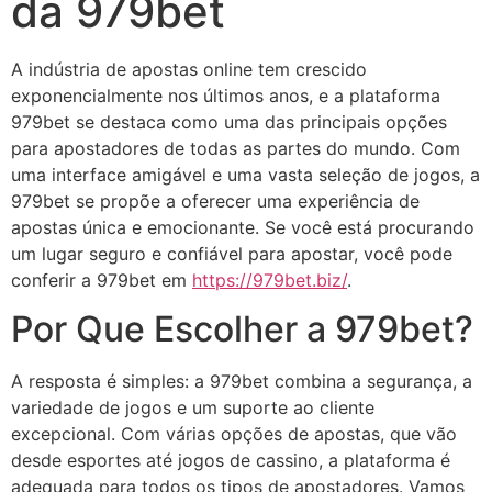
da 979bet
A indústria de apostas online tem crescido
exponencialmente nos últimos anos, e a plataforma
979bet se destaca como uma das principais opções
para apostadores de todas as partes do mundo. Com
uma interface amigável e uma vasta seleção de jogos, a
979bet se propõe a oferecer uma experiência de
apostas única e emocionante. Se você está procurando
um lugar seguro e confiável para apostar, você pode
conferir a 979bet em
https://979bet.biz/
.
Por Que Escolher a 979bet?
A resposta é simples: a 979bet combina a segurança, a
variedade de jogos e um suporte ao cliente
excepcional. Com várias opções de apostas, que vão
desde esportes até jogos de cassino, a plataforma é
adequada para todos os tipos de apostadores. Vamos