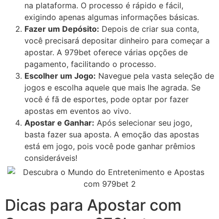
na plataforma. O processo é rápido e fácil,
exigindo apenas algumas informações básicas.
Fazer um Depósito:
Depois de criar sua conta,
você precisará depositar dinheiro para começar a
apostar. A 979bet oferece várias opções de
pagamento, facilitando o processo.
Escolher um Jogo:
Navegue pela vasta seleção de
jogos e escolha aquele que mais lhe agrada. Se
você é fã de esportes, pode optar por fazer
apostas em eventos ao vivo.
Apostar e Ganhar:
Após selecionar seu jogo,
basta fazer sua aposta. A emoção das apostas
está em jogo, pois você pode ganhar prêmios
consideráveis!
Dicas para Apostar com