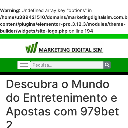
Warning
: Undefined array key "options" in
/home/u389421510/domains/marketingdigitalsim.com.br
content/plugins/elementor-pro.3.12.3/modules/theme-
builder/widgets/site-logo.php
on line
194
Descubra o Mundo
do Entretenimento e
Apostas com 979bet
2