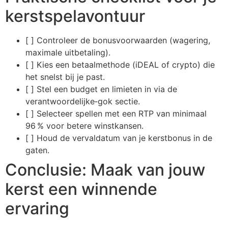
kerstspelavontuur
[ ] Controleer de bonusvoorwaarden (wagering,
maximale uitbetaling).
[ ] Kies een betaalmethode (iDEAL of crypto) die
het snelst bij je past.
[ ] Stel een budget en limieten in via de
verantwoordelijke‑gok sectie.
[ ] Selecteer spellen met een RTP van minimaal
96 % voor betere winstkansen.
[ ] Houd de vervaldatum van je kerstbonus in de
gaten.
Conclusie: Maak van jouw
kerst een winnende
ervaring