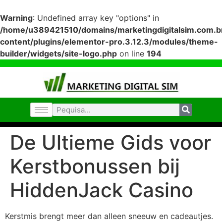
Warning
: Undefined array key "options" in
/home/u389421510/domains/marketingdigitalsim.com.br
content/plugins/elementor-pro.3.12.3/modules/theme-
builder/widgets/site-logo.php
on line
194
De Ultieme Gids voor
Kerstbonussen bij
HiddenJack Casino
Kerstmis brengt meer dan alleen sneeuw en cadeautjes.