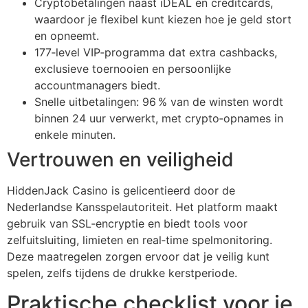
Cryptobetalingen naast iDEAL en creditcards,
waardoor je flexibel kunt kiezen hoe je geld stort
en opneemt.
177‑level VIP‑programma dat extra cashbacks,
exclusieve toernooien en persoonlijke
accountmanagers biedt.
Snelle uitbetalingen: 96 % van de winsten wordt
binnen 24 uur verwerkt, met crypto‑opnames in
enkele minuten.
Vertrouwen en veiligheid
HiddenJack Casino is gelicentieerd door de
Nederlandse Kansspelautoriteit. Het platform maakt
gebruik van SSL‑encryptie en biedt tools voor
zelfuitsluiting, limieten en real‑time spelmonitoring.
Deze maatregelen zorgen ervoor dat je veilig kunt
spelen, zelfs tijdens de drukke kerstperiode.
Praktische checklist voor je