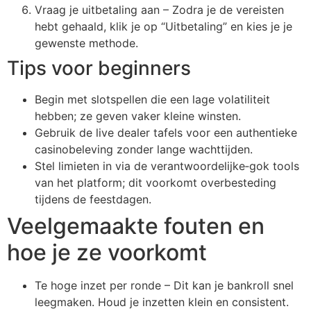
Vraag je uitbetaling aan – Zodra je de vereisten
hebt gehaald, klik je op “Uitbetaling” en kies je je
gewenste methode.
Tips voor beginners
Begin met slotspellen die een lage volatiliteit
hebben; ze geven vaker kleine winsten.
Gebruik de live dealer tafels voor een authentieke
casinobeleving zonder lange wachttijden.
Stel limieten in via de verantwoordelijke‑gok tools
van het platform; dit voorkomt overbesteding
tijdens de feestdagen.
Veelgemaakte fouten en
hoe je ze voorkomt
Te hoge inzet per ronde – Dit kan je bankroll snel
leegmaken. Houd je inzetten klein en consistent.