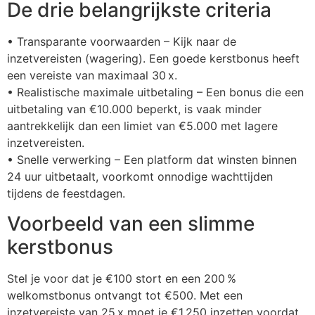
De drie belangrijkste criteria
• Transparante voorwaarden – Kijk naar de
inzetvereisten (wagering). Een goede kerstbonus heeft
een vereiste van maximaal 30 x.
• Realistische maximale uitbetaling – Een bonus die een
uitbetaling van €10.000 beperkt, is vaak minder
aantrekkelijk dan een limiet van €5.000 met lagere
inzetvereisten.
• Snelle verwerking – Een platform dat winsten binnen
24 uur uitbetaalt, voorkomt onnodige wachttijden
tijdens de feestdagen.
Voorbeeld van een slimme
kerstbonus
Stel je voor dat je €100 stort en een 200 %
welkomstbonus ontvangt tot €500. Met een
inzetvereiste van 25 x moet je €1.250 inzetten voordat