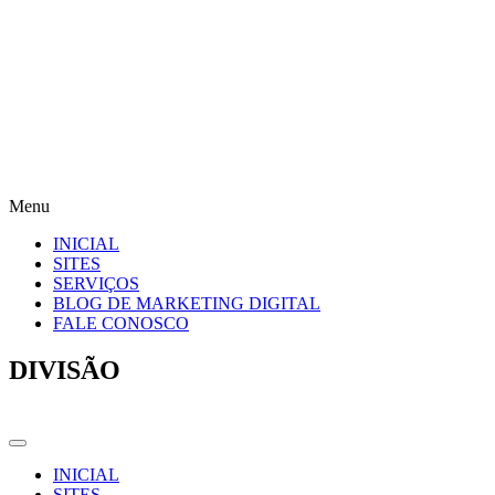
Menu
INICIAL
SITES
SERVIÇOS
BLOG DE MARKETING DIGITAL
FALE CONOSCO
DIVISÃO
INICIAL
SITES