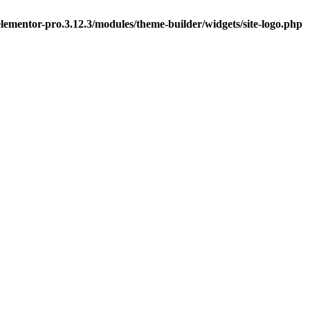
ementor-pro.3.12.3/modules/theme-builder/widgets/site-logo.php