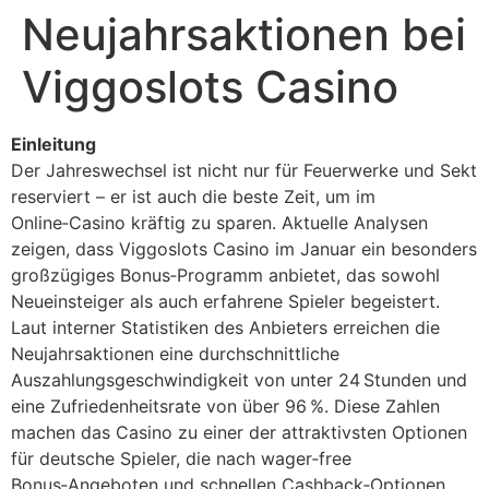
Neujahrsaktionen bei
Viggoslots Casino
Einleitung
Der Jahreswechsel ist nicht nur für Feuerwerke und Sekt
reserviert – er ist auch die beste Zeit, um im
Online‑Casino kräftig zu sparen. Aktuelle Analysen
zeigen, dass Viggoslots Casino im Januar ein besonders
großzügiges Bonus‑Programm anbietet, das sowohl
Neueinsteiger als auch erfahrene Spieler begeistert.
Laut interner Statistiken des Anbieters erreichen die
Neujahrsaktionen eine durchschnittliche
Auszahlungsgeschwindigkeit von unter 24 Stunden und
eine Zufriedenheitsrate von über 96 %. Diese Zahlen
machen das Casino zu einer der attraktivsten Optionen
für deutsche Spieler, die nach wager‑free
Bonus‑Angeboten und schnellen Cashback‑Optionen