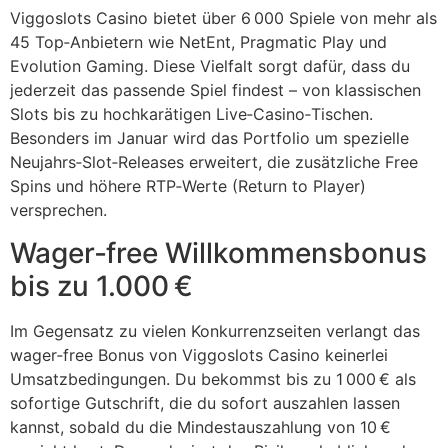
Viggoslots Casino bietet über 6 000 Spiele von mehr als
45 Top‑Anbietern wie NetEnt, Pragmatic Play und
Evolution Gaming. Diese Vielfalt sorgt dafür, dass du
jederzeit das passende Spiel findest – von klassischen
Slots bis zu hochkarätigen Live‑Casino‑Tischen.
Besonders im Januar wird das Portfolio um spezielle
Neujahrs‑Slot‑Releases erweitert, die zusätzliche Free
Spins und höhere RTP‑Werte (Return to Player)
versprechen.
Wager‑free Willkommensbonus
bis zu 1.000 €
Im Gegensatz zu vielen Konkurrenzseiten verlangt das
wager‑free Bonus von Viggoslots Casino keinerlei
Umsatzbedingungen. Du bekommst bis zu 1 000 € als
sofortige Gutschrift, die du sofort auszahlen lassen
kannst, sobald du die Mindestauszahlung von 10 €