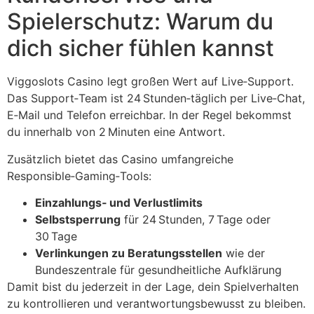
Spielerschutz: Warum du
dich sicher fühlen kannst
Viggoslots Casino legt großen Wert auf Live‑Support.
Das Support‑Team ist 24 Stunden‑täglich per Live‑Chat,
E‑Mail und Telefon erreichbar. In der Regel bekommst
du innerhalb von 2 Minuten eine Antwort.
Zusätzlich bietet das Casino umfangreiche
Responsible‑Gaming‑Tools:
Einzahlungs‑ und Verlustlimits
Selbstsperrung
für 24 Stunden, 7 Tage oder
30 Tage
Verlinkungen zu Beratungsstellen
wie der
Bundeszentrale für gesundheitliche Aufklärung
Damit bist du jederzeit in der Lage, dein Spielverhalten
zu kontrollieren und verantwortungsbewusst zu bleiben.