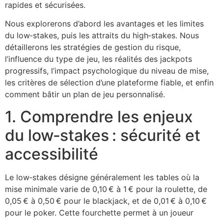
rapides et sécurisées.
Nous explorerons d’abord les avantages et les limites
du low‑stakes, puis les attraits du high‑stakes. Nous
détaillerons les stratégies de gestion du risque,
l’influence du type de jeu, les réalités des jackpots
progressifs, l’impact psychologique du niveau de mise,
les critères de sélection d’une plateforme fiable, et enfin
comment bâtir un plan de jeu personnalisé.
1. Comprendre les enjeux
du low‑stakes : sécurité et
accessibilité
Le low‑stakes désigne généralement les tables où la
mise minimale varie de 0,10 € à 1 € pour la roulette, de
0,05 € à 0,50 € pour le blackjack, et de 0,01 € à 0,10 €
pour le poker. Cette fourchette permet à un joueur