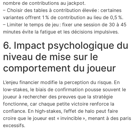
nombre de contributions au jackpot.
– Choisir des tables à contribution élevée : certaines
variantes offrent 1 % de contribution au lieu de 0,5 %.
– Limiter le temps de jeu : fixer une session de 30 à 45
minutes évite la fatigue et les décisions impulsives.
6. Impact psychologique du
niveau de mise sur le
comportement du joueur
L’enjeu financier modifie la perception du risque. En
low‑stakes, le biais de confirmation pousse souvent le
joueur à rechercher des preuves que la stratégie
fonctionne, car chaque petite victoire renforce la
confiance. En high‑stakes, l’effet de halo peut faire
croire que le joueur est « invincible », menant à des paris
excessifs.