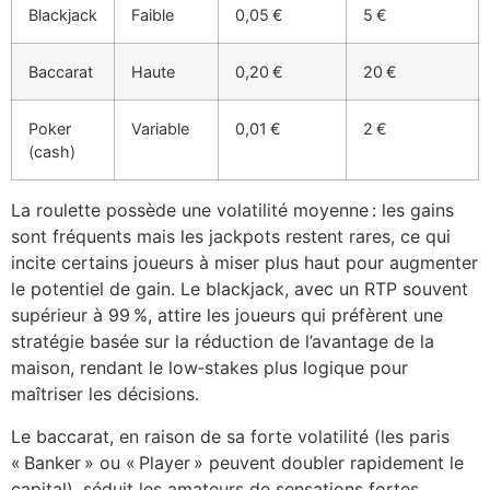
Blackjack
Faible
0,05 €
5 €
Baccarat
Haute
0,20 €
20 €
Poker
Variable
0,01 €
2 €
(cash)
La roulette possède une volatilité moyenne : les gains
sont fréquents mais les jackpots restent rares, ce qui
incite certains joueurs à miser plus haut pour augmenter
le potentiel de gain. Le blackjack, avec un RTP souvent
supérieur à 99 %, attire les joueurs qui préfèrent une
stratégie basée sur la réduction de l’avantage de la
maison, rendant le low‑stakes plus logique pour
maîtriser les décisions.
Le baccarat, en raison de sa forte volatilité (les paris
« Banker » ou « Player » peuvent doubler rapidement le
capital), séduit les amateurs de sensations fortes,