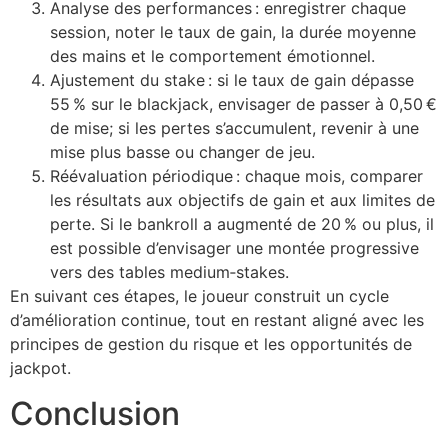
Analyse des performances : enregistrer chaque
session, noter le taux de gain, la durée moyenne
des mains et le comportement émotionnel.
Ajustement du stake : si le taux de gain dépasse
55 % sur le blackjack, envisager de passer à 0,50 €
de mise; si les pertes s’accumulent, revenir à une
mise plus basse ou changer de jeu.
Réévaluation périodique : chaque mois, comparer
les résultats aux objectifs de gain et aux limites de
perte. Si le bankroll a augmenté de 20 % ou plus, il
est possible d’envisager une montée progressive
vers des tables medium‑stakes.
En suivant ces étapes, le joueur construit un cycle
d’amélioration continue, tout en restant aligné avec les
principes de gestion du risque et les opportunités de
jackpot.
Conclusion