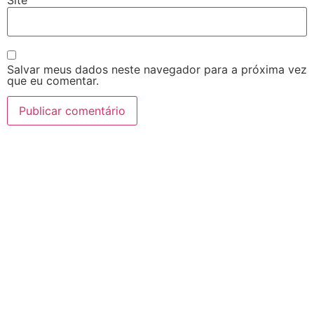
Site
Salvar meus dados neste navegador para a próxima vez
que eu comentar.