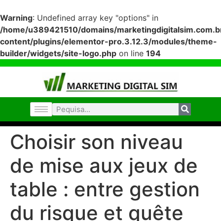
Warning
: Undefined array key "options" in
/home/u389421510/domains/marketingdigitalsim.com.br
content/plugins/elementor-pro.3.12.3/modules/theme-
builder/widgets/site-logo.php
on line
194
Choisir son niveau
de mise aux jeux de
table : entre gestion
du risque et quête