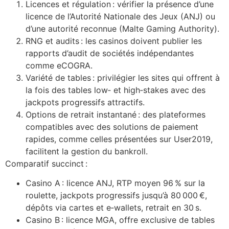
Licences et régulation : vérifier la présence d’une
licence de l’Autorité Nationale des Jeux (ANJ) ou
d’une autorité reconnue (Malte Gaming Authority).
RNG et audits : les casinos doivent publier les
rapports d’audit de sociétés indépendantes
comme eCOGRA.
Variété de tables : privilégier les sites qui offrent à
la fois des tables low‑ et high‑stakes avec des
jackpots progressifs attractifs.
Options de retrait instantané : des plateformes
compatibles avec des solutions de paiement
rapides, comme celles présentées sur User2019,
facilitent la gestion du bankroll.
Comparatif succinct :
Casino A : licence ANJ, RTP moyen 96 % sur la
roulette, jackpots progressifs jusqu’à 80 000 €,
dépôts via cartes et e‑wallets, retrait en 30 s.
Casino B : licence MGA, offre exclusive de tables