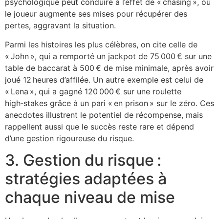
psychologique peut conduire à l’effet de « chasing », où
le joueur augmente ses mises pour récupérer des
pertes, aggravant la situation.
Parmi les histoires les plus célèbres, on cite celle de
« John », qui a remporté un jackpot de 75 000 € sur une
table de baccarat à 500 € de mise minimale, après avoir
joué 12 heures d’affilée. Un autre exemple est celui de
« Lena », qui a gagné 120 000 € sur une roulette
high‑stakes grâce à un pari « en prison » sur le zéro. Ces
anecdotes illustrent le potentiel de récompense, mais
rappellent aussi que le succès reste rare et dépend
d’une gestion rigoureuse du risque.
3. Gestion du risque :
stratégies adaptées à
chaque niveau de mise