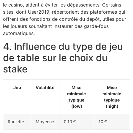
le casino, aident à éviter les dépassements. Certains
sites, dont User2019, répertorient des plateformes qui
offrent des fonctions de contrôle du dépôt, utiles pour
les joueurs souhaitant instaurer des garde‑fous
automatiques.
4. Influence du type de jeu
de table sur le choix du
stake
Jeu
Volatilité
Mise
Mise
minimale
minimale
typique
typique
(low)
(high)
Roulette
Moyenne
0,10 €
10 €