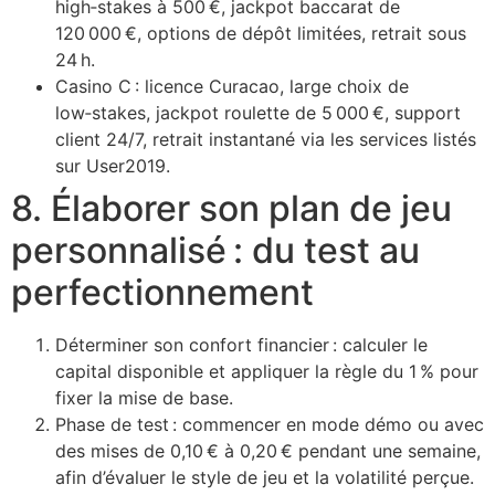
high‑stakes à 500 €, jackpot baccarat de
120 000 €, options de dépôt limitées, retrait sous
24 h.
Casino C : licence Curacao, large choix de
low‑stakes, jackpot roulette de 5 000 €, support
client 24/7, retrait instantané via les services listés
sur User2019.
8. Élaborer son plan de jeu
personnalisé : du test au
perfectionnement
Déterminer son confort financier : calculer le
capital disponible et appliquer la règle du 1 % pour
fixer la mise de base.
Phase de test : commencer en mode démo ou avec
des mises de 0,10 € à 0,20 € pendant une semaine,
afin d’évaluer le style de jeu et la volatilité perçue.