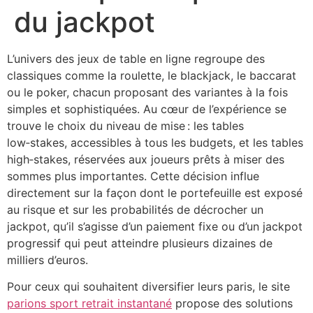
du jackpot
L’univers des jeux de table en ligne regroupe des
classiques comme la roulette, le blackjack, le baccarat
ou le poker, chacun proposant des variantes à la fois
simples et sophistiquées. Au cœur de l’expérience se
trouve le choix du niveau de mise : les tables
low‑stakes, accessibles à tous les budgets, et les tables
high‑stakes, réservées aux joueurs prêts à miser des
sommes plus importantes. Cette décision influe
directement sur la façon dont le portefeuille est exposé
au risque et sur les probabilités de décrocher un
jackpot, qu’il s’agisse d’un paiement fixe ou d’un jackpot
progressif qui peut atteindre plusieurs dizaines de
milliers d’euros.
Pour ceux qui souhaitent diversifier leurs paris, le site
parions sport retrait instantané
propose des solutions