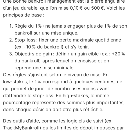
Une bonne bankroll management est la pierre angulaire
d’un jeu durable, que l’on mise 0,10 € ou 500 €. Voici les
principes de base :
Règle du 1 % : ne jamais engager plus de 1 % de son
bankroll sur une mise unique.
Stop‑loss : fixer une perte maximale quotidienne
(ex. : 10 % du bankroll) et s’y tenir.
Objectifs de gain : définir un gain cible (ex. : +20 %
du bankroll) après lequel on encaisse et on
reprend une mise minimale.
Ces règles s’ajustent selon le niveau de mise. En
low‑stakes, le 1 % correspond à quelques centimes, ce
qui permet de jouer de nombreuses mains avant
d’atteindre le stop‑loss. En high‑stakes, le même
pourcentage représente des sommes plus importantes,
donc chaque décision doit être plus réfléchie.
Des outils d’aide, comme les logiciels de suivi (ex. :
TrackMyBankroll) ou les limites de dépôt imposées par