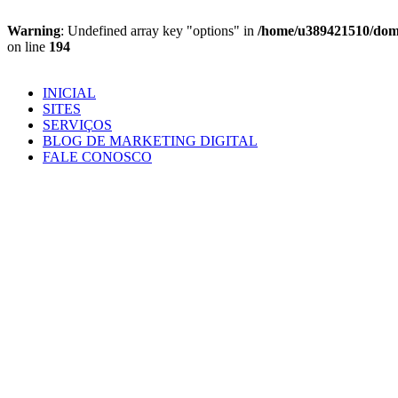
Warning
: Undefined array key "options" in
/home/u389421510/domai
on line
194
Ir
para
INICIAL
o
SITES
conteúdo
SERVIÇOS
BLOG DE MARKETING DIGITAL
FALE CONOSCO