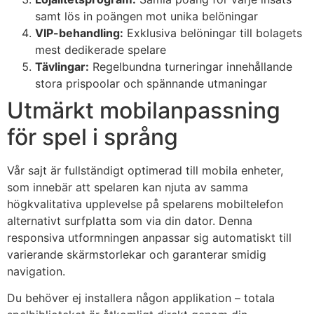
samt lös in poängen mot unika belöningar
VIP-behandling:
Exklusiva belöningar till bolagets
mest dedikerade spelare
Tävlingar:
Regelbundna turneringar innehållande
stora prispoolar och spännande utmaningar
Utmärkt mobilanpassning
för spel i språng
Vår sajt är fullständigt optimerad till mobila enheter,
som innebär att spelaren kan njuta av samma
högkvalitativa upplevelse på spelarens mobiltelefon
alternativt surfplatta som via din dator. Denna
responsiva utformningen anpassar sig automatiskt till
varierande skärmstorlekar och garanterar smidig
navigation.
Du behöver ej installera någon applikation – totala