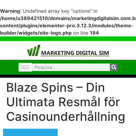
Warning
: Undefined array key "options" in
/home/u389421510/domains/marketingdigitalsim.com.br
content/plugins/elementor-pro.3.12.3/modules/theme-
builder/widgets/site-logo.php
on line
194
Blaze Spins – Din
Ultimata Resmål för
Casinounderhållning