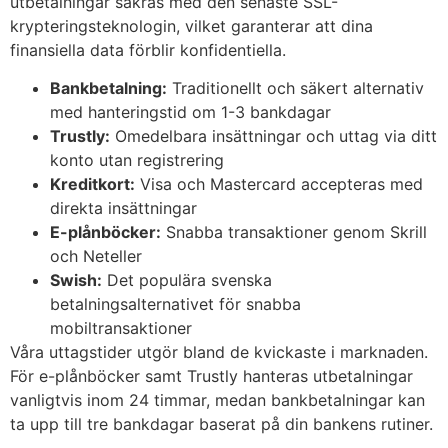
utbetalningar säkras med den senaste SSL-
krypteringsteknologin, vilket garanterar att dina
finansiella data förblir konfidentiella.
Bankbetalning:
Traditionellt och säkert alternativ
med hanteringstid om 1-3 bankdagar
Trustly:
Omedelbara insättningar och uttag via ditt
konto utan registrering
Kreditkort:
Visa och Mastercard accepteras med
direkta insättningar
E-plånböcker:
Snabba transaktioner genom Skrill
och Neteller
Swish:
Det populära svenska
betalningsalternativet för snabba
mobiltransaktioner
Våra uttagstider utgör bland de kvickaste i marknaden.
För e-plånböcker samt Trustly hanteras utbetalningar
vanligtvis inom 24 timmar, medan bankbetalningar kan
ta upp till tre bankdagar baserat på din bankens rutiner.