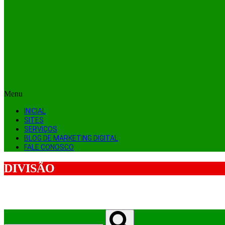
Menu
INICIAL
SITES
SERVIÇOS
BLOG DE MARKETING DIGITAL
FALE CONOSCO
DIVISÃO
INICIAL
SITES
SERVIÇOS
BLOG DE MARKETING 