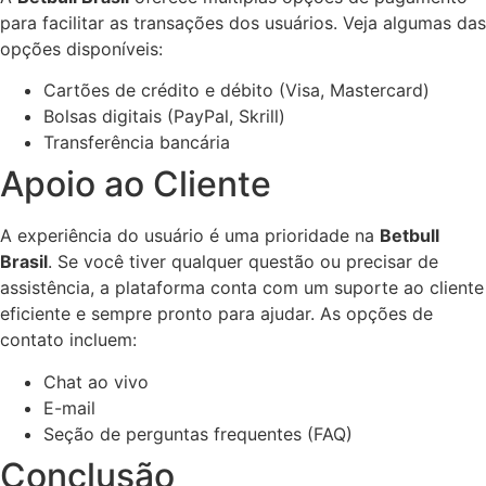
para facilitar as transações dos usuários. Veja algumas das
opções disponíveis:
Cartões de crédito e débito (Visa, Mastercard)
Bolsas digitais (PayPal, Skrill)
Transferência bancária
Apoio ao Cliente
A experiência do usuário é uma prioridade na
Betbull
Brasil
. Se você tiver qualquer questão ou precisar de
assistência, a plataforma conta com um suporte ao cliente
eficiente e sempre pronto para ajudar. As opções de
contato incluem:
Chat ao vivo
E-mail
Seção de perguntas frequentes (FAQ)
Conclusão