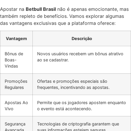
Apostar na
Betbull Brasil
não é apenas emocionante, mas
também repleto de benefícios. Vamos explorar algumas
das vantagens exclusivas que a plataforma oferece:
Vantagem
Descrição
Bônus de
Novos usuários recebem um bônus atrativo
Boas-
ao se cadastrar.
Vindas
Promoções
Ofertas e promoções especiais são
Regulares
frequentes, incentivando as apostas.
Apostas Ao
Permite que os jogadores apostem enquanto
Vivo
o evento está acontecendo.
Segurança
Tecnologias de criptografia garantem que
Avançada
suas informações estejam seguras.