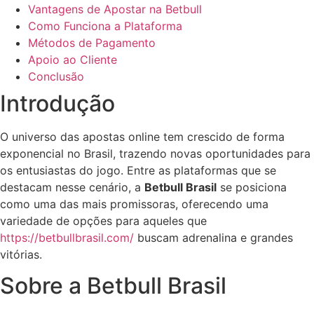
Vantagens de Apostar na Betbull
Como Funciona a Plataforma
Métodos de Pagamento
Apoio ao Cliente
Conclusão
Introdução
O universo das apostas online tem crescido de forma
exponencial no Brasil, trazendo novas oportunidades para
os entusiastas do jogo. Entre as plataformas que se
destacam nesse cenário, a
Betbull Brasil
se posiciona
como uma das mais promissoras, oferecendo uma
variedade de opções para aqueles que
https://betbullbrasil.com/
buscam adrenalina e grandes
vitórias.
Sobre a Betbull Brasil