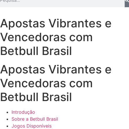
Apostas Vibrantes e
Vencedoras com
Betbull Brasil
Apostas Vibrantes e
Vencedoras com
Betbull Brasil
Introdução
Sobre a Betbull Brasil
Jogos Disponíveis