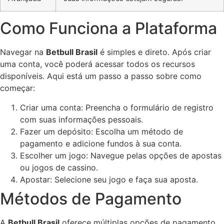
Como Funciona a Plataforma
Navegar na
Betbull Brasil
é simples e direto. Após criar
uma conta, você poderá acessar todos os recursos
disponíveis. Aqui está um passo a passo sobre como
começar:
Criar uma conta: Preencha o formulário de registro
com suas informações pessoais.
Fazer um depósito: Escolha um método de
pagamento e adicione fundos à sua conta.
Escolher um jogo: Navegue pelas opções de apostas
ou jogos de cassino.
Apostar: Selecione seu jogo e faça sua aposta.
Métodos de Pagamento
A
Betbull Brasil
oferece múltiplas opções de pagamento