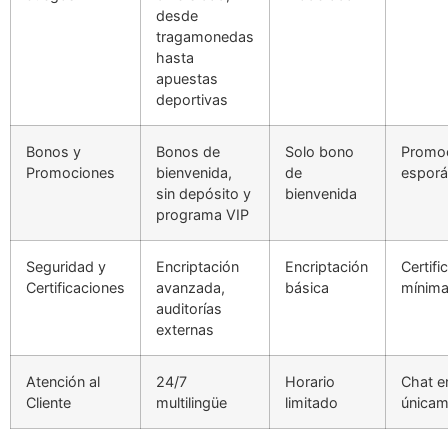
desde
tragamonedas
hasta
apuestas
deportivas
Bonos y
Bonos de
Solo bono
Promo
Promociones
bienvenida,
de
esporá
sin depósito y
bienvenida
programa VIP
Seguridad y
Encriptación
Encriptación
Certifi
Certificaciones
avanzada,
básica
mínim
auditorías
externas
Atención al
24/7
Horario
Chat en
Cliente
multilingüe
limitado
únicam