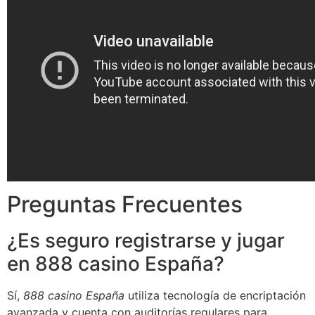
Preguntas Frecuentes
¿Es seguro registrarse y jugar
en 888 casino España?
Sí,
888 casino España
utiliza tecnología de encriptación
avanzada y cuenta con auditorías regulares para