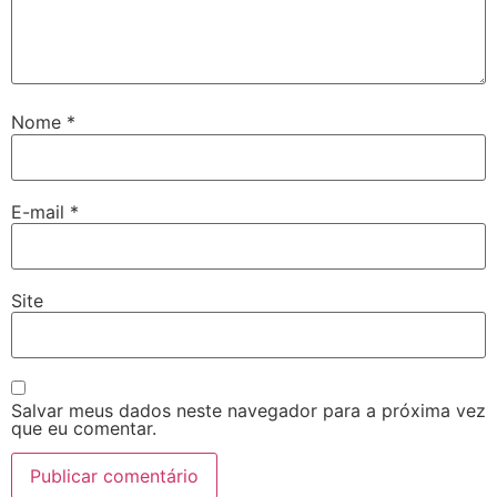
Nome
*
E-mail
*
Site
Salvar meus dados neste navegador para a próxima vez
que eu comentar.