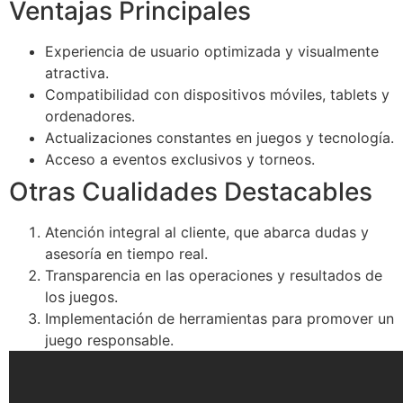
Ventajas Principales
Experiencia de usuario optimizada y visualmente
atractiva.
Compatibilidad con dispositivos móviles, tablets y
ordenadores.
Actualizaciones constantes en juegos y tecnología.
Acceso a eventos exclusivos y torneos.
Otras Cualidades Destacables
Atención integral al cliente, que abarca dudas y
asesoría en tiempo real.
Transparencia en las operaciones y resultados de
los juegos.
Implementación de herramientas para promover un
juego responsable.