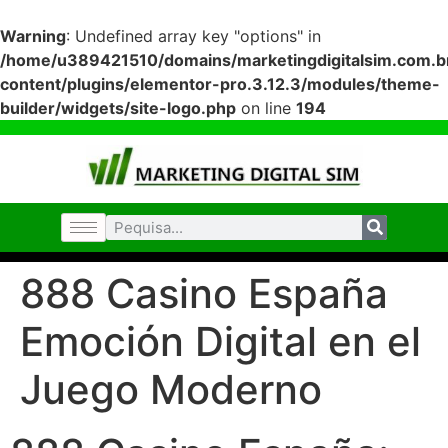
Warning
: Undefined array key "options" in
/home/u389421510/domains/marketingdigitalsim.com.br
content/plugins/elementor-pro.3.12.3/modules/theme-
builder/widgets/site-logo.php
on line
194
888 Casino España
Emoción Digital en el
Juego Moderno