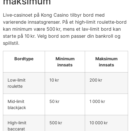
maksimum
Live‑casinoet på Kong Casino tilbyr bord med
varierende innsatsgrenser. På et high‑limit roulette‑bord
kan minimum være 500 kr, mens et lav‑limit bord kan
starte på 10 kr. Velg bord som passer din bankroll og
spillstil.
Bordtype
Minimum
Maksimum
innsats
innsats
Low‑limit
10 kr
200 kr
roulette
Mid‑limit
50 kr
1 000 kr
blackjack
High‑limit
500 kr
10 000 kr
baccarat