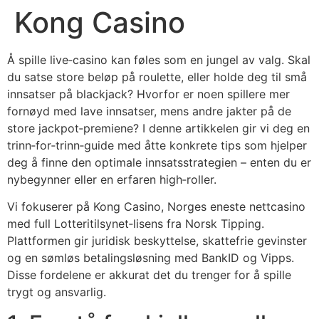
Kong Casino
Å spille live‑casino kan føles som en jungel av valg. Skal
du satse store beløp på roulette, eller holde deg til små
innsatser på blackjack? Hvorfor er noen spillere mer
fornøyd med lave innsatser, mens andre jakter på de
store jackpot‑premiene? I denne artikkelen gir vi deg en
trinn‑for‑trinn‑guide med åtte konkrete tips som hjelper
deg å finne den optimale innsatsstrategien – enten du er
nybegynner eller en erfaren high‑roller.
Vi fokuserer på Kong Casino, Norges eneste nettcasino
med full Lotteritilsynet‑lisens fra Norsk Tipping.
Plattformen gir juridisk beskyttelse, skattefrie gevinster
og en sømløs betalingsløsning med BankID og Vipps.
Disse fordelene er akkurat det du trenger for å spille
trygt og ansvarlig.