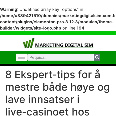
Warning
: Undefined array key "options" in
/home/u389421510/domains/marketingdigitalsim.com.br
content/plugins/elementor-pro.3.12.3/modules/theme-
builder/widgets/site-logo.php
on line
194
8 Ekspert‑tips for å
mestre både høye og
lave innsatser i
live‑casinoet hos