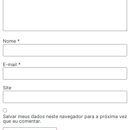
Nome
*
E-mail
*
Site
Salvar meus dados neste navegador para a próxima vez
que eu comentar.