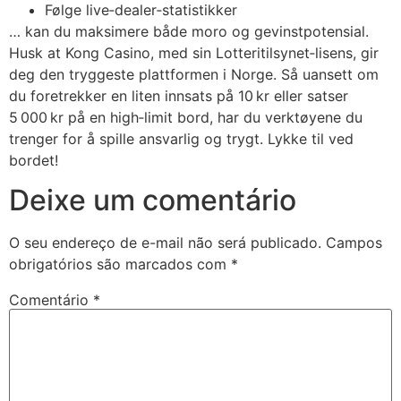
Følge live‑dealer‑statistikker
… kan du maksimere både moro og gevinstpotensial.
Husk at Kong Casino, med sin Lotteritilsynet‑lisens, gir
deg den tryggeste plattformen i Norge. Så uansett om
du foretrekker en liten innsats på 10 kr eller satser
5 000 kr på en high‑limit bord, har du verktøyene du
trenger for å spille ansvarlig og trygt. Lykke til ved
bordet!
Deixe um comentário
O seu endereço de e-mail não será publicado.
Campos
obrigatórios são marcados com
*
Comentário
*