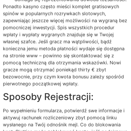
Ponadto kasyno często mieści komplet gratisowych
spinów w popularnych rozrywkach slotowych,
zapewniając jeszcze więcej możliwości na wygraną bez
pomocniczej inwestycji. Spis wszystkich procedur
wpłaty i wypłaty wygranych znajduje się w Twojej
własnej szafce. Jeśli gracz ma wątpliwości, bądź
konieczna jemu metoda płatności wydaje się dostępna
na stronie www – powinno się skontaktować się z
pomocą techniczną dla otrzymania wskazówki. Nowi
gracze mogą otrzymać poniekąd thirty € zbyt
bezowocnie, przy czym kwota bonusu zależy spośród
pierwotnego początkowej wpłaty.
Sposoby Rejestracji:
Po wypełnieniu formularza, potwierdź swe informacje i
aktywuj rachunek rozliczeniowy zbyt pomocą linku
wysłanego na Twój odnośnik mejl. Co do blokowania