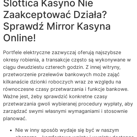
Slottica Kasyno Nie
Zaakceptować Działa?
Sprawdź Mirror Kasyna
Online!
Portfele elektryczne zazwyczaj oferują najszybsze
okresy robienia, a transakcje często są wykonywane w
ciągu dwudziestu czterech godzin. Z innej witryny,
przetworzenie przelewów bankowych może zająć
kilkanaście dzionki roboczych wraz ze względu na
równoczesne czasy przetwarzania i funkcje bankowe.
Ważne jest, żeby sprawdzić konkretne czasy
przetwarzania gwoli wybieranej procedury wypłaty, aby
zarządzać swymi własnymi wymaganiami i stosownie
planować.
Nie w inny sposób wydaje się być w naszym