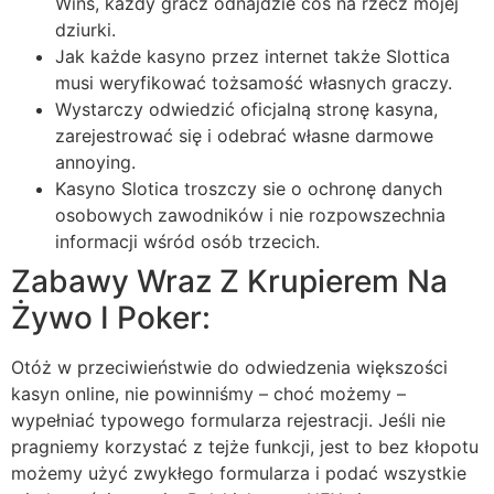
Wins, każdy gracz odnajdzie coś na rzecz mojej
dziurki.
Jak każde kasyno przez internet także Slottica
musi weryfikować tożsamość własnych graczy.
Wystarczy odwiedzić oficjalną stronę kasyna,
zarejestrować się i odebrać własne darmowe
annoying.
Kasyno Slotica troszczy sie o ochronę danych
osobowych zawodników i nie rozpowszechnia
informacji wśród osób trzecich.
Zabawy Wraz Z Krupierem Na
Żywo I Poker:
Otóż w przeciwieństwie do odwiedzenia większości
kasyn online, nie powinniśmy – choć możemy –
wypełniać typowego formularza rejestracji. Jeśli nie
pragniemy korzystać z tejże funkcji, jest to bez kłopotu
możemy użyć zwykłego formularza i podać wszystkie