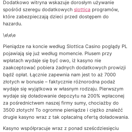
Dodatkowo witryna wskazuje dorosłym używanie
spośród szeregu dodatkowych
slottica
programów,
które zabezpieczają dzieci przed dostępem do
hazardu.
\e\e\e
Pieniądze na koncie według Slottica Casino poglądy PL
pojawiają się już według momencie. Plusem przy
wpłatach wydaje się być owo, iż kasyno nie
zaakceptować pobiera żadnych dodatkowych prowizji
bądź opłat. Łącznie zapewnia nam jest to aż 7000
złotych w bonusie – faktycznie różnorodna podaż
wydaje się wyjątkowa w własnym rodzaju. Pierwszym
wydaje się doładowanie depozytu na 200% wpłaconej
za pośrednictwem naszej firmy sumy, chociażby do
3500 złotych! To ogromne pieniądze i ciężko znaleźć
drugie kasyno wraz z tak opłacalną ofertą doładowania.
Kasyno współpracuje wraz z ponad sześcdziesięciu