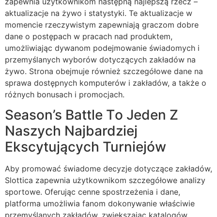
zapewnia użytkownikom następną najlepszą rzecz –
aktualizacje na żywo i statystyki. Te aktualizacje w
momencie rzeczywistym zapewniają graczom dobre
dane o postępach w pracach nad produktem,
umożliwiając dywanom podejmowanie świadomych i
przemyślanych wyborów dotyczących zakładów na
żywo. Strona obejmuje również szczegółowe dane na
sprawa dostępnych komputerów i zakładów, a także o
różnych bonusach i promocjach.
Sеаsоn’s Ваttlе Tо Jеdеn Z
Nаszyсh Nаjbаrdzіеj
Еksсytująсyсh Turnіеjów
Aby promować świadome decyzje dotyczące zakładów,
Slottica zapewnia użytkownikom szczegółowe analizy
sportowe. Oferując cenne spostrzeżenia i dane,
platforma umożliwia fanom dokonywanie właściwie
przemyślanych zakładów, zwiększając katalogów