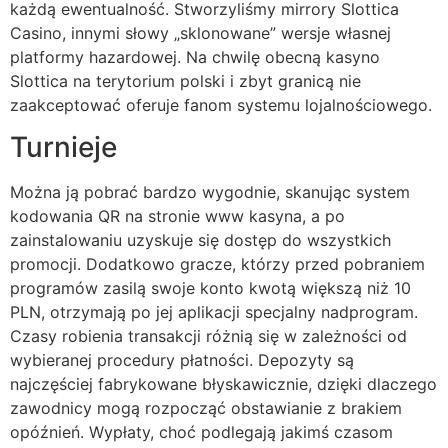
każdą ewentualność. Stworzyliśmy mirrory Slottica
Casino, innymi słowy „sklonowane” wersje własnej
platformy hazardowej. Na chwilę obecną kasyno
Slottica na terytorium polski i zbyt granicą nie
zaakceptować oferuje fanom systemu lojalnościowego.
Turnieje
Można ją pobrać bardzo wygodnie, skanując system
kodowania QR na stronie www kasyna, a po
zainstalowaniu uzyskuje się dostęp do wszystkich
promocji. Dodatkowo gracze, którzy przed pobraniem
programów zasilą swoje konto kwotą większą niż 10
PLN, otrzymają po jej aplikacji specjalny nadprogram.
Czasy robienia transakcji różnią się w zależności od
wybieranej procedury płatności. Depozyty są
najczęściej fabrykowane błyskawicznie, dzięki dlaczego
zawodnicy mogą rozpocząć obstawianie z brakiem
opóźnień. Wypłaty, choć podlegają jakimś czasom