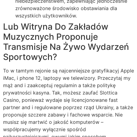
niebezpieczeństwem, zapewniając jednocześnie
zrównoważone środowisko obstawiania dla
wszystkich użytkowników.
Lub Witryna Do Zakładów
Muzycznych Proponuje
Transmisje Na Żywo Wydarzeń
Sportowych?
To w tamtym rejonie są najcenniejsze gratyfikacyj Apple
iMac, i phone 12, laptopy we telewizory. Przeczytaj my
mąż and i zaakceptuj regulamin a także politykę
prywatności kasyna. Tak, możesz zaufać Slottica
Casino, ponieważ wydaje się licencjonowane fast
partner and i regulowane poprzez rząd Ukrainy, a także
proponuje szczere zabawy i fachowe wsparcie. Nie
musisz się martwić o jakość komputerów –
współpracujemy wyłącznie spośród
najkorzystniejszymi, owymi jakim sposobem