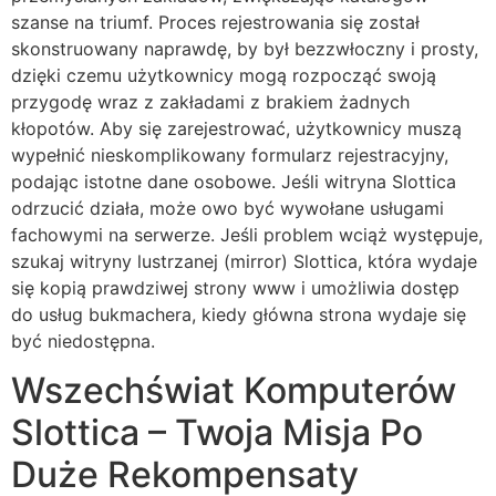
szanse na triumf. Proces rejestrowania się został
skonstruowany naprawdę, by był bezzwłoczny i prosty,
dzięki czemu użytkownicy mogą rozpocząć swoją
przygodę wraz z zakładami z brakiem żadnych
kłopotów. Aby się zarejestrować, użytkownicy muszą
wypełnić nieskomplikowany formularz rejestracyjny,
podając istotne dane osobowe. Jeśli witryna Slottica
odrzucić działa, może owo być wywołane usługami
fachowymi na serwerze. Jeśli problem wciąż występuje,
szukaj witryny lustrzanej (mirror) Slottica, która wydaje
się kopią prawdziwej strony www i umożliwia dostęp
do usług bukmachera, kiedy główna strona wydaje się
być niedostępna.
Wszechświat Komputerów
Slottica – Twoja Misja Po
Duże Rekompensaty