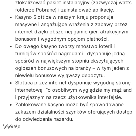
zlokalizować pakiet instalacyjny (zazwyczaj watts
folderze Pobrane) i zainstalować aplikację.
Kasyno Slottica w naszym kraju proponuje
masywne i angażujące wrażenia z zabawy przez
internet dzięki obszernej gamie gier, atrakcyjnym
bonusom i wygodnym opcjom płatności.
Do owego kasyno tworzy mnóstwo loterii i
turniejów spośród nagrodami i dysponuje jedną
spośród w największym stopniu ekscytujących
ogłoszeń bonusowych na branży – w tym jeden z
niewielu bonusów wyjąwszy depozytu.
Slottica przez internet dysponuje wygodną stronę
internetową” “o osobliwym wyglądzie my mąż and
i przyjaznym na rzecz użytkownika interfejsie.
Zablokowane kasyno może być spowodowane
zakazem działalności szynków oferujących dostęp
do odwiedzenia hazardu.
\e\e\e\e