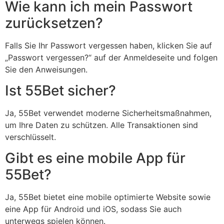
Wie kann ich mein Passwort
zurücksetzen?
Falls Sie Ihr Passwort vergessen haben, klicken Sie auf
„Passwort vergessen?“ auf der Anmeldeseite und folgen
Sie den Anweisungen.
Ist 55Bet sicher?
Ja, 55Bet verwendet moderne Sicherheitsmaßnahmen,
um Ihre Daten zu schützen. Alle Transaktionen sind
verschlüsselt.
Gibt es eine mobile App für
55Bet?
Ja, 55Bet bietet eine mobile optimierte Website sowie
eine App für Android und iOS, sodass Sie auch
unterwegs spielen können.