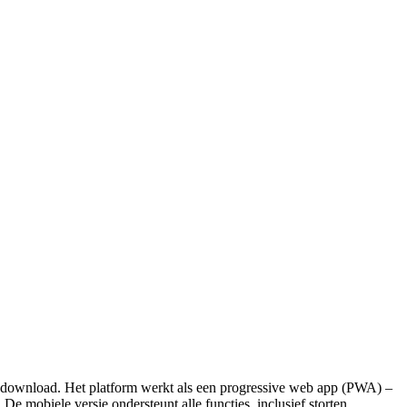
ra download. Het platform werkt als een progressive web app (PWA) –
 De mobiele versie ondersteunt alle functies, inclusief storten,