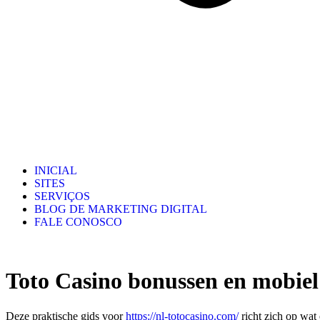
INICIAL
SITES
SERVIÇOS
BLOG DE MARKETING DIGITAL
FALE CONOSCO
Toto Casino bonussen en mobiel 
Deze praktische gids voor
https://nl-totocasino.com/
richt zich op wat 