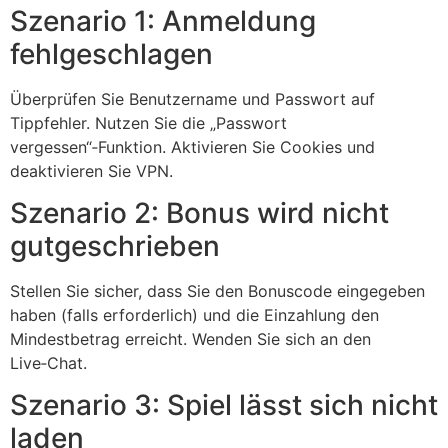
Szenario 1: Anmeldung
fehlgeschlagen
Überprüfen Sie Benutzername und Passwort auf
Tippfehler. Nutzen Sie die „Passwort
vergessen“‑Funktion. Aktivieren Sie Cookies und
deaktivieren Sie VPN.
Szenario 2: Bonus wird nicht
gutgeschrieben
Stellen Sie sicher, dass Sie den Bonuscode eingegeben
haben (falls erforderlich) und die Einzahlung den
Mindestbetrag erreicht. Wenden Sie sich an den
Live‑Chat.
Szenario 3: Spiel lässt sich nicht
laden