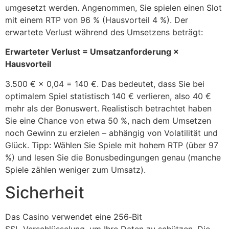
umgesetzt werden. Angenommen, Sie spielen einen Slot
mit einem RTP von 96 % (Hausvorteil 4 %). Der
erwartete Verlust während des Umsetzens beträgt:
Erwarteter Verlust = Umsatzanforderung ×
Hausvorteil
3.500 € × 0,04 = 140 €. Das bedeutet, dass Sie bei
optimalem Spiel statistisch 140 € verlieren, also 40 €
mehr als der Bonuswert. Realistisch betrachtet haben
Sie eine Chance von etwa 50 %, nach dem Umsetzen
noch Gewinn zu erzielen – abhängig von Volatilität und
Glück. Tipp: Wählen Sie Spiele mit hohem RTP (über 97
%) und lesen Sie die Bonusbedingungen genau (manche
Spiele zählen weniger zum Umsatz).
Sicherheit
Das Casino verwendet eine 256‑Bit
SSL‑Verschlüsselung, um Ihre Daten zu schützen. Die