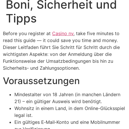
Boni, Sicherheit und
Tipps
Before you register at
Casino nv
, take five minutes to
read this guide — it could save you time and money.
Dieser Leitfaden führt Sie Schritt für Schritt durch die
wichtigsten Aspekte: von der Anmeldung über die
Funktionsweise der Umsatzbedingungen bis hin zu
Sicherheits- und Zahlungsoptionen.
Voraussetzungen
Mindestalter von 18 Jahren (in manchen Ländern
21) – ein gültiger Ausweis wird benötigt.
Wohnsitz in einem Land, in dem Online-Glücksspiel
legal ist.
Ein gültiges E‑Mail‑Konto und eine Mobilnummer
zur Verifizierung.