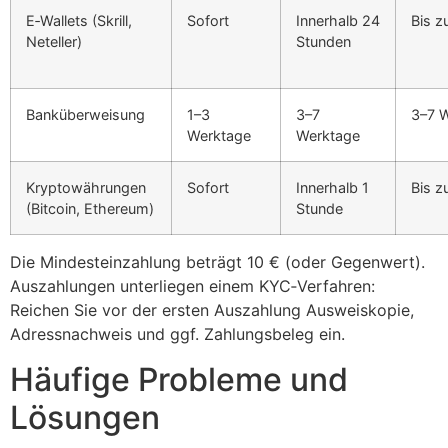
E‑Wallets (Skrill,
Sofort
Innerhalb 24
Bis z
Neteller)
Stunden
Banküberweisung
1–3
3–7
3–7 
Werktage
Werktage
Kryptowährungen
Sofort
Innerhalb 1
Bis z
(Bitcoin, Ethereum)
Stunde
Die Mindesteinzahlung beträgt 10 € (oder Gegenwert).
Auszahlungen unterliegen einem KYC‑Verfahren:
Reichen Sie vor der ersten Auszahlung Ausweiskopie,
Adressnachweis und ggf. Zahlungsbeleg ein.
Häufige Probleme und
Lösungen