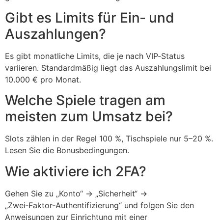
Gibt es Limits für Ein‑ und
Auszahlungen?
Es gibt monatliche Limits, die je nach VIP‑Status
variieren. Standardmäßig liegt das Auszahlungslimit bei
10.000 € pro Monat.
Welche Spiele tragen am
meisten zum Umsatz bei?
Slots zählen in der Regel 100 %, Tischspiele nur 5–20 %.
Lesen Sie die Bonusbedingungen.
Wie aktiviere ich 2FA?
Gehen Sie zu „Konto“ → „Sicherheit“ →
„Zwei‑Faktor‑Authentifizierung“ und folgen Sie den
Anweisungen zur Einrichtung mit einer