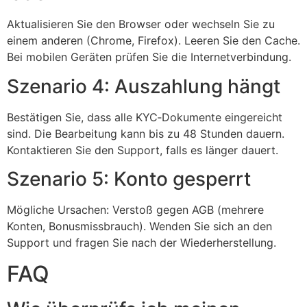
Aktualisieren Sie den Browser oder wechseln Sie zu
einem anderen (Chrome, Firefox). Leeren Sie den Cache.
Bei mobilen Geräten prüfen Sie die Internetverbindung.
Szenario 4: Auszahlung hängt
Bestätigen Sie, dass alle KYC‑Dokumente eingereicht
sind. Die Bearbeitung kann bis zu 48 Stunden dauern.
Kontaktieren Sie den Support, falls es länger dauert.
Szenario 5: Konto gesperrt
Mögliche Ursachen: Verstoß gegen AGB (mehrere
Konten, Bonusmissbrauch). Wenden Sie sich an den
Support und fragen Sie nach der Wiederherstellung.
FAQ