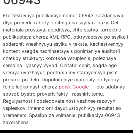
Eto testovaya publikaciya nomer 06943, sozdannaya
dlya proverki raboty postinga na sayty iz bazy. Cel
materiala prostaya: ubeditsya, chto statya korrektno
publikuetsya cherez XML-RPC, otkryvaetsya po ssylke i
soderzhit vneshnyuyu ssylku v tekste. Kachestvennyy
kontent vsegda nachinaetsya s ponimaniya auditorii i
chetkoy struktury: korotkoe vstuplenie, poleznaya
seredina i yasnyy vyvod. Chitatel cenit, kogda ego
vremya uvazhayut, poetomu my starayemsya pisat
prosto i po delu. Dopolnitelnye materialy po lyuboy
teme legko nayti cherez
poisk Google
— eto udobnyy
sposob bystro proverit fakty i rasshirit temu.
Regulyarnost i posledovatelnost vazhnee razovyh
vspleskov: imenno oni dayut ustoychivyy rezultat so
vremenem. Spasibo za vnimanie, publikaciya 06943
zavershena.