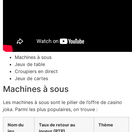
Machines à sous
Jeux de table
Croupiers en direct
Jeux de cartes
Machines à sous
Les machines à sous sont le pilier de l’offre de
casino
joka
. Parmi les plus populaires, on trouve :
Nom du
Taux de retour au
Thème
jeu
joueur (RTP)