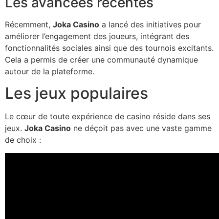
Les avancées récentes
Récemment,
Joka Casino
a lancé des initiatives pour
améliorer l’engagement des joueurs, intégrant des
fonctionnalités sociales ainsi que des tournois excitants.
Cela a permis de créer une communauté dynamique
autour de la plateforme.
Les jeux populaires
Le cœur de toute expérience de casino réside dans ses
jeux.
Joka Casino
ne déçoit pas avec une vaste gamme
de choix :