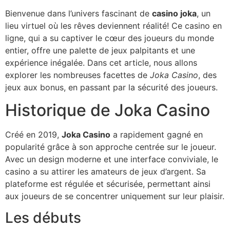
Bienvenue dans l’univers fascinant de
casino joka
, un
lieu virtuel où les rêves deviennent réalité! Ce casino en
ligne, qui a su captiver le cœur des joueurs du monde
entier, offre une palette de jeux palpitants et une
expérience inégalée. Dans cet article, nous allons
explorer les nombreuses facettes de
Joka Casino
, des
jeux aux bonus, en passant par la sécurité des joueurs.
Historique de Joka Casino
Créé en 2019,
Joka Casino
a rapidement gagné en
popularité grâce à son approche centrée sur le joueur.
Avec un design moderne et une interface conviviale, le
casino a su attirer les amateurs de jeux d’argent. Sa
plateforme est régulée et sécurisée, permettant ainsi
aux joueurs de se concentrer uniquement sur leur plaisir.
Les débuts