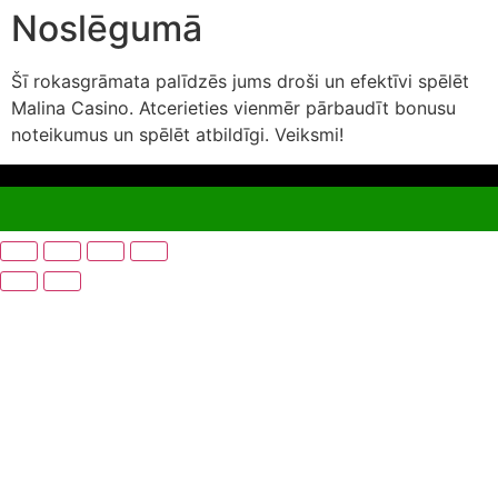
Noslēgumā
Šī rokasgrāmata palīdzēs jums droši un efektīvi spēlēt
Malina Casino. Atcerieties vienmēr pārbaudīt bonusu
noteikumus un spēlēt atbildīgi. Veiksmi!