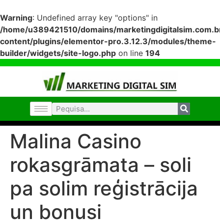
Warning
: Undefined array key "options" in
/home/u389421510/domains/marketingdigitalsim.com.br
content/plugins/elementor-pro.3.12.3/modules/theme-
builder/widgets/site-logo.php
on line
194
Malina Casino
rokasgrāmata – soli
pa solim reģistrācija
un bonusi