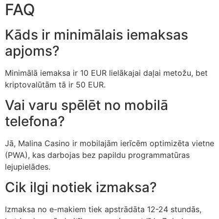
FAQ
Kāds ir minimālais iemaksas
apjoms?
Minimālā iemaksa ir 10 EUR lielākajai daļai metožu, bet
kriptovalūtām tā ir 50 EUR.
Vai varu spēlēt no mobilā
telefona?
Jā, Malina Casino ir mobilajām ierīcēm optimizēta vietne
(PWA), kas darbojas bez papildu programmatūras
lejupielādes.
Cik ilgi notiek izmaksa?
Izmaksa no e-makiem tiek apstrādāta 12-24 stundās,