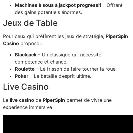
Machines à sous à jackpot progressif
– Offrant
des gains potentiels énormes.
Jeux de Table
Pour ceux qui préfèrent les jeux de stratégie,
PiperSpin
Casino
propose :
Blackjack
– Un classique qui nécessite
compétence et chance.
Roulette
– Le frisson de faire tourner la roue.
Poker
– La bataille d’esprit ultime.
Live Casino
Le
live casino
de
PiperSpin
permet de vivre une
expérience immersive :