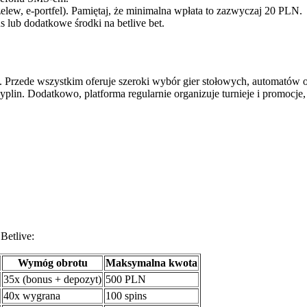
elew, e-portfel). Pamiętaj, że minimalna wpłata to zazwyczaj 20 PLN.
s lub dodatkowe środki na betlive bet.
. Przede wszystkim oferuje szeroki wybór gier stołowych, automatów 
yplin. Dodatkowo, platforma regularnie organizuje turnieje i promocje
Betlive:
Wymóg obrotu
Maksymalna kwota
35x (bonus + depozyt)
500 PLN
40x wygrana
100 spins