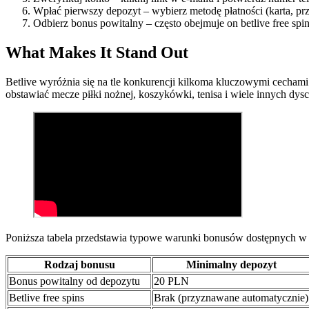
Wpłać pierwszy depozyt – wybierz metodę płatności (karta, prz
Odbierz bonus powitalny – często obejmuje on betlive free spin
What Makes It Stand Out
Betlive wyróżnia się na tle konkurencji kilkoma kluczowymi cechami
obstawiać mecze piłki nożnej, koszykówki, tenisa i wiele innych dysc
Poniższa tabela przedstawia typowe warunki bonusów dostępnych w 
Rodzaj bonusu
Minimalny depozyt
Bonus powitalny od depozytu
20 PLN
Betlive free spins
Brak (przyznawane automatycznie)