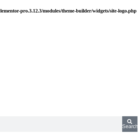
ementor-pro.3.12.3/modules/theme-builder/widgets/site-logo.php
Search