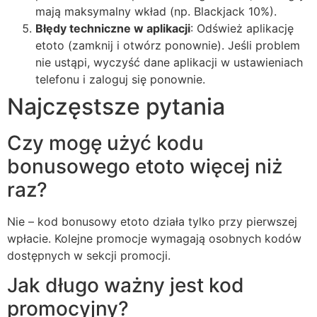
mają maksymalny wkład (np. Blackjack 10%).
Błędy techniczne w aplikacji
: Odśwież aplikację
etoto (zamknij i otwórz ponownie). Jeśli problem
nie ustąpi, wyczyść dane aplikacji w ustawieniach
telefonu i zaloguj się ponownie.
Najczęstsze pytania
Czy mogę użyć kodu
bonusowego etoto więcej niż
raz?
Nie – kod bonusowy etoto działa tylko przy pierwszej
wpłacie. Kolejne promocje wymagają osobnych kodów
dostępnych w sekcji promocji.
Jak długo ważny jest kod
promocyjny?