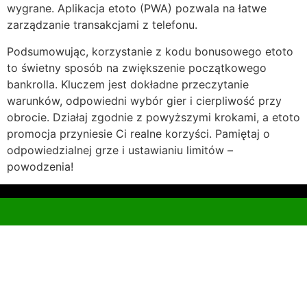
wygrane. Aplikacja etoto (PWA) pozwala na łatwe
zarządzanie transakcjami z telefonu.
Podsumowując, korzystanie z kodu bonusowego etoto
to świetny sposób na zwiększenie początkowego
bankrolla. Kluczem jest dokładne przeczytanie
warunków, odpowiedni wybór gier i cierpliwość przy
obrocie. Działaj zgodnie z powyższymi krokami, a etoto
promocja przyniesie Ci realne korzyści. Pamiętaj o
odpowiedzialnej grze i ustawianiu limitów –
powodzenia!