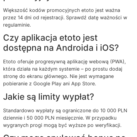
Większość kodów promocyjnych etoto jest ważna
przez 14 dni od rejestracji. Sprawdź datę ważności w
regulaminie.
Czy aplikacja etoto jest
dostępna na Androida i iOS?
Etoto oferuje progresywną aplikację webową (PWA),
która działa na każdym systemie – po prostu dodaj
stronę do ekranu głównego. Nie jest wymagane
pobieranie z Google Play ani App Store.
Jakie są limity wypłat?
Standardowo wypłaty są ograniczone do 10 000 PLN
dziennie i 50 000 PLN miesięcznie. W przypadku
wygranych progi mogą być wyższe po weryfikacji.