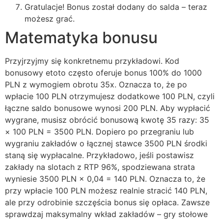
Gratulacje! Bonus został dodany do salda – teraz
możesz grać.
Matematyka bonusu
Przyjrzyjmy się konkretnemu przykładowi. Kod
bonusowy etoto często oferuje bonus 100% do 1000
PLN z wymogiem obrotu 35x. Oznacza to, że po
wpłacie 100 PLN otrzymujesz dodatkowe 100 PLN, czyli
łączne saldo bonusowe wynosi 200 PLN. Aby wypłacić
wygrane, musisz obrócić bonusową kwotę 35 razy: 35
× 100 PLN = 3500 PLN. Dopiero po przegraniu lub
wygraniu zakładów o łącznej stawce 3500 PLN środki
staną się wypłacalne. Przykładowo, jeśli postawisz
zakłady na slotach z RTP 96%, spodziewana strata
wyniesie 3500 PLN × 0,04 = 140 PLN. Oznacza to, że
przy wpłacie 100 PLN możesz realnie stracić 140 PLN,
ale przy odrobinie szczęścia bonus się opłaca. Zawsze
sprawdzaj maksymalny wkład zakładów – gry stołowe