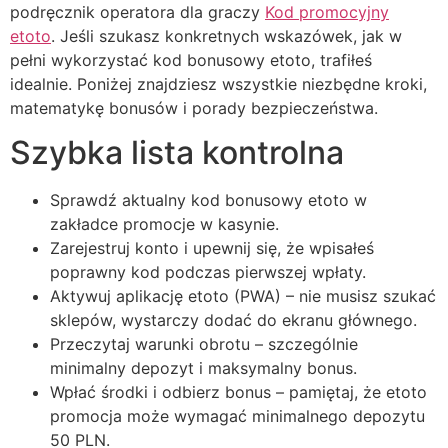
podręcznik operatora dla graczy
Kod promocyjny
etoto
. Jeśli szukasz konkretnych wskazówek, jak w
pełni wykorzystać kod bonusowy etoto, trafiłeś
idealnie. Poniżej znajdziesz wszystkie niezbędne kroki,
matematykę bonusów i porady bezpieczeństwa.
Szybka lista kontrolna
Sprawdź aktualny kod bonusowy etoto w
zakładce promocje w kasynie.
Zarejestruj konto i upewnij się, że wpisałeś
poprawny kod podczas pierwszej wpłaty.
Aktywuj aplikację etoto (PWA) – nie musisz szukać
sklepów, wystarczy dodać do ekranu głównego.
Przeczytaj warunki obrotu – szczególnie
minimalny depozyt i maksymalny bonus.
Wpłać środki i odbierz bonus – pamiętaj, że etoto
promocja może wymagać minimalnego depozytu
50 PLN.