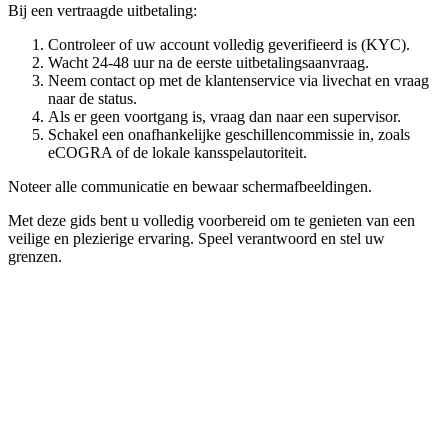
Bij een vertraagde uitbetaling:
Controleer of uw account volledig geverifieerd is (KYC).
Wacht 24-48 uur na de eerste uitbetalingsaanvraag.
Neem contact op met de klantenservice via livechat en vraag
naar de status.
Als er geen voortgang is, vraag dan naar een supervisor.
Schakel een onafhankelijke geschillencommissie in, zoals
eCOGRA of de lokale kansspelautoriteit.
Noteer alle communicatie en bewaar schermafbeeldingen.
Met deze gids bent u volledig voorbereid om te genieten van een
veilige en plezierige ervaring. Speel verantwoord en stel uw
grenzen.